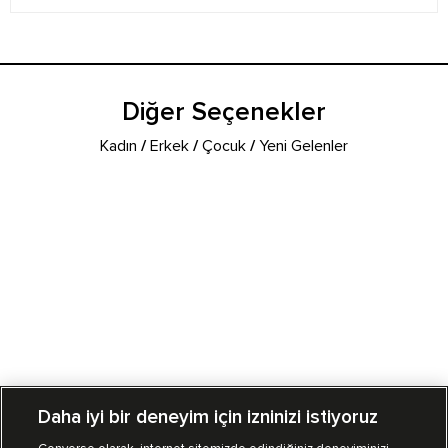
Diğer Seçenekler
Kadın
/
Erkek
/
Çocuk
/
Yeni Gelenler
Daha iyi bir deneyim için izninizi istiyoruz