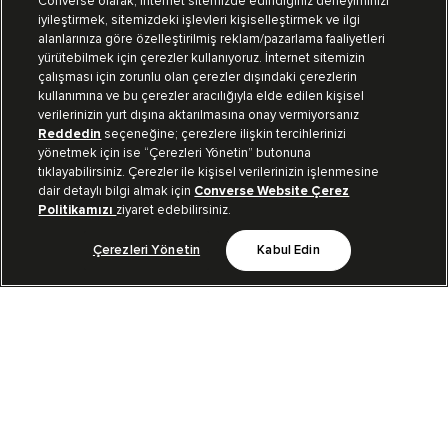
Converse olarak, internet sitemizde edindiğiniz deneyiminizi
iyileştirmek, sitemizdeki işlevleri kişiselleştirmek ve ilgi
Mağazalarımız
Sipariş Takibi
alanlarınıza göre özelleştirilmiş reklam/pazarlama faaliyetleri
yürütebilmek için çerezler kullanıyoruz. İnternet sitemizin
Müşteri İlişkileri
çalışması için zorunlu olan çerezler dışındaki çerezlerin
kullanımına ve bu çerezler aracılığıyla elde edilen kişisel
verilerinizin yurt dışına aktarılmasına onay vermiyorsanız
Koleksiyon
Reddedin
seçeneğine; çerezlere ilişkin tercihlerinizi
yönetmek için ise “Çerezleri Yönetin” butonuna
tıklayabilirsiniz. Çerezler ile kişisel verilerinizin işlenmesine
Kurumsal
dair detaylı bilgi almak için
Converse Website Çerez
Politikamızı
ziyaret edebilirsiniz.
Çerezleri Yönetin
Kabul Edin
Bizi Takip Et
TR
|
TUR