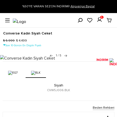
gi
%50'YE VARAN SEZON İNDİRİMİ!
Alışverişe Başla!
1
Converse Kadın Siyah Ceket
₺ 5.999
₺ 4.499
Son 10 Günün En Düşük Fiyatı
1
/
5
İNDİRİM
Siyah
CVW5J006.BLK
Beden Rehberi