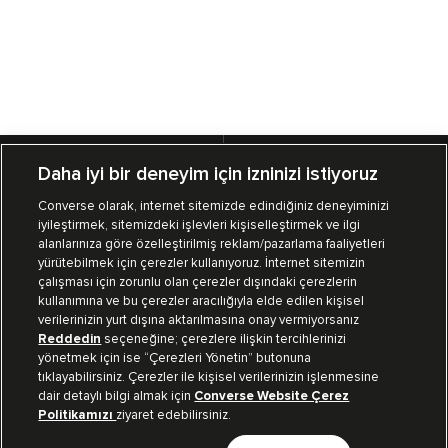
Mağazalarımız
Sipariş Takibi
Daha iyi bir deneyim için izninizi istiyoruz
Converse olarak, internet sitemizde edindiğiniz deneyiminizi
Müşteri İlişkileri
iyileştirmek, sitemizdeki işlevleri kişiselleştirmek ve ilgi
alanlarınıza göre özelleştirilmiş reklam/pazarlama faaliyetleri
yürütebilmek için çerezler kullanıyoruz. İnternet sitemizin
Koleksiyon
çalışması için zorunlu olan çerezler dışındaki çerezlerin
kullanımına ve bu çerezler aracılığıyla elde edilen kişisel
verilerinizin yurt dışına aktarılmasına onay vermiyorsanız
Kurumsal
Reddedin
seçeneğine; çerezlere ilişkin tercihlerinizi
yönetmek için ise “Çerezleri Yönetin” butonuna
tıklayabilirsiniz. Çerezler ile kişisel verilerinizin işlenmesine
dair detaylı bilgi almak için
Converse Website Çerez
Bizi Takip Et
Politikamızı
ziyaret edebilirsiniz.