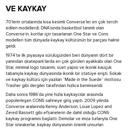
VE KAYKAY
70’lerin ortalarında kısa kesimli Converse’ler en çok tercih
edilen modellerdi. DNA’sında basketbol tanımlı olan
Converse’in, kortlar için tasarlanan One Star ve Cons
modelleri tüm dünyada kaykay kültürünün bir parçası haline
geldi.
1974’te ilk piyasaya sürülüşünden beri dünyanın dört bir
yanından skatepark’larda en çok görülen ayakkabı olan One
Star, minimal logo tasarımı, süet yapısı ve ikonik kauçuk
tabanıyla kaykay dünyasında ikonik bir statüye erişti. Sokak
ve kaykay kültürü için yazılan “Made in the Suede” mottosu
Trasher gibi dergiler tarafından hızlıca benimsendi.
Daha sonra 1986’da yine hızla kaykaycılar arasında
popülerleşen CONS sahneye giriş yaptı. 2009 yılında
Converse aralarında Kenny Anderson, Louie Lopez and
Zered Bassett gibi efsanelerin de dahil olduğu CONS
kaykay programını başlattı. Demolar ve imza turlarıyla One
Star sneakerlar, kaykay dünyasının önemli unsurları