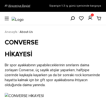
Siparişin 1-3 iş günü içerisinde kargoya verilecektir.
Daha Fazla Bilgi
1
Anasayfa
/
About-Us
CONVERSE
HİKAYESİ
Bir spor ayakkabının yapabileceklerinin sınırlarını daima
zorlayan Converse, üç sayılık atışlar yaparken, halfpipe
üzerinde kaykayla kayarken ya da bir sonraki rock konserinde
hayatta kalmak için bir çift spor ayakkabısına ihtiyacın
olduğunda daima yanında.