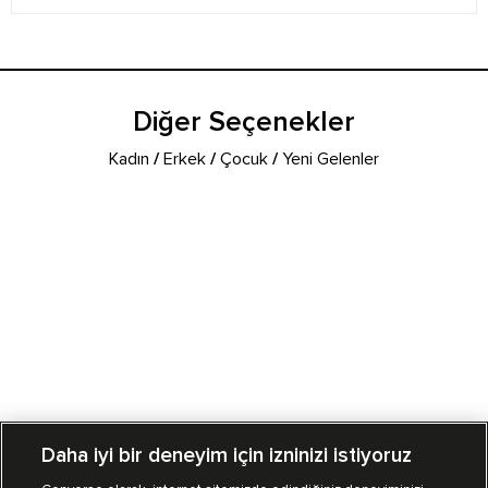
Diğer Seçenekler
Kadın
/
Erkek
/
Çocuk
/
Yeni Gelenler
Daha iyi bir deneyim için izninizi istiyoruz