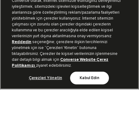
Converse olarak, internet sitemizde edindiğiniz deneyiminizi
iyileştirmek, sitemizdeki işlevleri kişiselleştirmek ve ilgi
Mağazalarımız
Sipariş Takibi
alanlarınıza göre özelleştirilmiş reklam/pazarlama faaliyetleri
yürütebilmek için çerezler kullanıyoruz. İnternet sitemizin
Müşteri İlişkileri
çalışması için zorunlu olan çerezler dışındaki çerezlerin
kullanımına ve bu çerezler aracılığıyla elde edilen kişisel
verilerinizin yurt dışına aktarılmasına onay vermiyorsanız
Koleksiyon
Reddedin
seçeneğine; çerezlere ilişkin tercihlerinizi
yönetmek için ise “Çerezleri Yönetin” butonuna
tıklayabilirsiniz. Çerezler ile kişisel verilerinizin işlenmesine
Kurumsal
dair detaylı bilgi almak için
Converse Website Çerez
Politikamızı
ziyaret edebilirsiniz.
Çerezleri Yönetin
Kabul Edin
Bizi Takip Et
TR
|
TUR