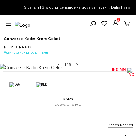
Siparişin 1-3 iş günü içerisinde kargoya verilecektir.
Daha Fazla Bilgi
1
Converse Kadın Krem Ceket
₺ 5.999
₺ 4.499
Son 10 Günün En Düşük Fiyatı
1
/
8
İNDİRİM
Krem
CVW5J006.EG7
Beden Rehberi