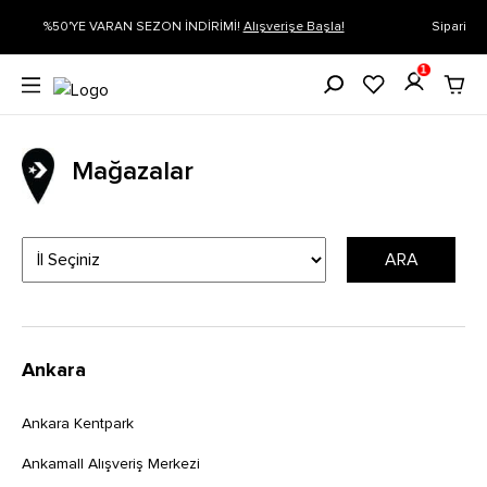
 Başla!
Siparişin 1-3 iş günü içerisinde kargoya verilecektir.
Daha Fa
1
Mağazalar
ARA
Ankara
Ankara Kentpark
Ankamall Alışveriş Merkezi