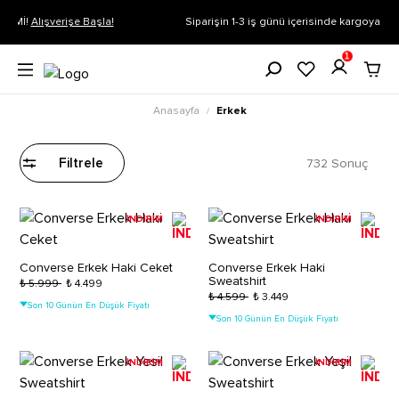
Siparişin 1-3 iş günü içerisinde kargoya verilecektir.
Daha Fazla Bilgi
1
Anasayfa
Erkek
/
732 Sonuç
Filtrele
İNDİRİM
İNDİRİM
Converse Erkek Haki Ceket
Converse Erkek Haki
Sweatshirt
₺ 5.999
₺ 4.499
₺ 4.599
₺ 3.449
Son 10 Günün En Düşük Fiyatı
Son 10 Günün En Düşük Fiyatı
İNDİRİM
İNDİRİM