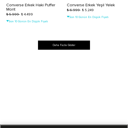
Converse Erkek Haki Puffer
Converse Erkek Yeşil Yelek
Mont
₺ 6.999
₺ 5.249
₺ 5.999
₺ 4.499
Son 10 Günün En Düşük Fiyatı
Son 10 Günün En Düşük Fiyatı
Daha Fazla Göster