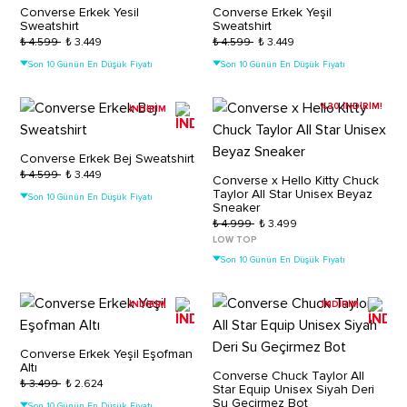
Converse Erkek Yesil
Converse Erkek Yeşil
Sweatshirt
Sweatshirt
₺ 4.599
₺ 3.449
₺ 4.599
₺ 3.449
Son 10 Günün En Düşük Fiyatı
Son 10 Günün En Düşük Fiyatı
%30 İNDİRİM!
İNDİRİM
Converse Erkek Bej Sweatshirt
₺ 4.599
₺ 3.449
Converse x Hello Kitty Chuck
Taylor All Star Unisex Beyaz
Son 10 Günün En Düşük Fiyatı
Sneaker
₺ 4.999
₺ 3.499
LOW TOP
Son 10 Günün En Düşük Fiyatı
İNDİRİM
İNDİRİM
Converse Erkek Yeşil Eşofman
Altı
Converse Chuck Taylor All
₺ 3.499
₺ 2.624
Star Equip Unisex Siyah Deri
Su Geçirmez Bot
Son 10 Günün En Düşük Fiyatı