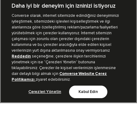
Daha iyi bir deneyim için izninizi istiyoruz
Converse olarak, internet sitemizde edindiğiniz deneyiminizi
iyileştirmek, sitemizdeki işlevleri kişiselleştirmek ve ilgi
Mağazalarımız
Sipariş Takibi
alanlarınıza göre özelleştirilmiş reklam/pazarlama faaliyetleri
yürütebilmek için çerezler kullanıyoruz. İnternet sitemizin
Müşteri İlişkileri
çalışması için zorunlu olan çerezler dışındaki çerezlerin
kullanımına ve bu çerezler aracılığıyla elde edilen kişisel
verilerinizin yurt dışına aktarılmasına onay vermiyorsanız
Koleksiyon
Reddedin
seçeneğine; çerezlere ilişkin tercihlerinizi
yönetmek için ise “Çerezleri Yönetin” butonuna
tıklayabilirsiniz. Çerezler ile kişisel verilerinizin işlenmesine
Kurumsal
dair detaylı bilgi almak için
Converse Website Çerez
Politikamızı
ziyaret edebilirsiniz.
Çerezleri Yönetin
Kabul Edin
Bizi Takip Et
TR
|
TUR