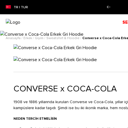
%50'YE VARAN SEZON İNDİRİMİ!
Alışverişe Baş
TR | TUR
SE
Anasayfa
/
Erkek
/
Giyim
/
Sweatshirt & Hoodie
/
Converse x Coca-Cola Erke
CONVERSE x COCA-COLA
1908 ve 1886 yıllarında kurulan Converse ve Coca-Cola, yıllar içi
kampüslere kadar taşıdı. Şimdi ise bu iki ikonik marka, hem nosta
NEDEN TERCIH ETMELISIN