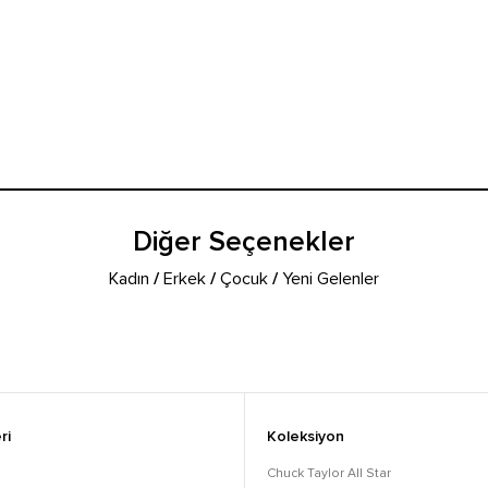
Diğer Seçenekler
Kadın
/
Erkek
/
Çocuk
/
Yeni Gelenler
ri
Koleksiyon
Chuck Taylor All Star