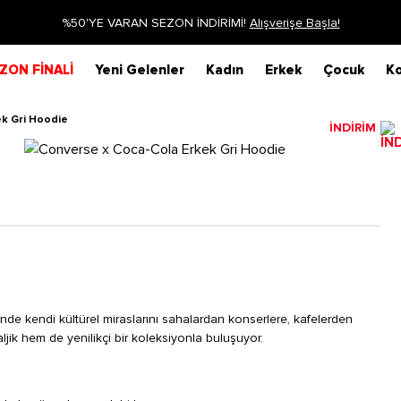
la!
Siparişin 1-3 iş günü içeris
ZON FİNALİ
Yeni Gelenler
Kadın
Erkek
Çocuk
Ko
k Gri Hoodie
İNDİRİM
nde kendi kültürel miraslarını sahalardan konserlere, kafelerden
ljik hem de yenilikçi bir koleksiyonla buluşuyor.