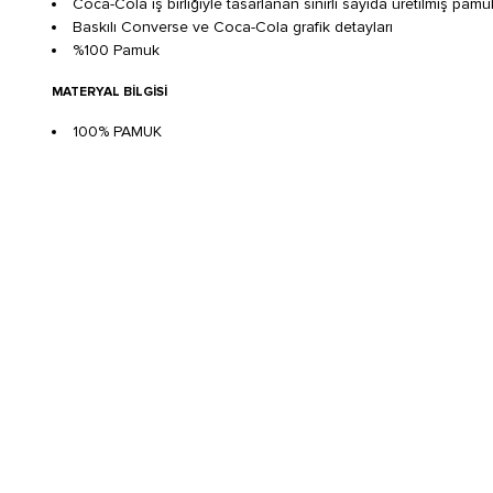
Coca-Cola iş birliğiyle tasarlanan sınırlı sayıda üretilmiş pa
Baskılı Converse ve Coca-Cola grafik detayları
%100 Pamuk
MATERYAL BILGISI
100% PAMUK