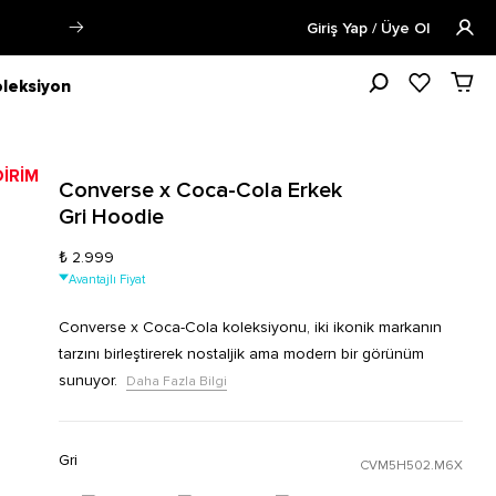
inde kargoya verilecektir.
Daha Fazla Bilgi
Giriş Yap / Üye Ol
leksiyon
Converse x Coca-Cola Erkek
Gri Hoodie
₺ 2.999
Avantajlı Fiyat
Converse x Coca-Cola koleksiyonu, iki ikonik markanın
tarzını birleştirerek nostaljik ama modern bir görünüm
sunuyor.
Daha Fazla Bilgi
Gri
CVM5H502.M6X