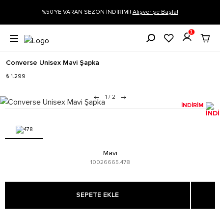
İRİMİ!
Alışverişe Başla!
Siparişin 1-3 iş günü içerisinde kargoya veri
1
Converse Unisex Mavi Şapka
₺ 1.299
1
/
2
İNDİRİM
Mavi
10026665.478
SEPETE EKLE