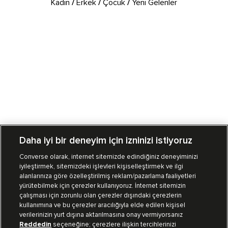
Kadın
/
Erkek
/
Çocuk
/
Yeni Gelenler
Daha iyi bir deneyim için izninizi istiyoruz
Converse olarak, internet sitemizde edindiğiniz deneyiminizi
iyileştirmek, sitemizdeki işlevleri kişiselleştirmek ve ilgi
Mağazalarımız
Sipariş Takibi
alanlarınıza göre özelleştirilmiş reklam/pazarlama faaliyetleri
yürütebilmek için çerezler kullanıyoruz. İnternet sitemizin
Müşteri İlişkileri
çalışması için zorunlu olan çerezler dışındaki çerezlerin
kullanımına ve bu çerezler aracılığıyla elde edilen kişisel
verilerinizin yurt dışına aktarılmasına onay vermiyorsanız
Koleksiyon
Reddedin
seçeneğine; çerezlere ilişkin tercihlerinizi