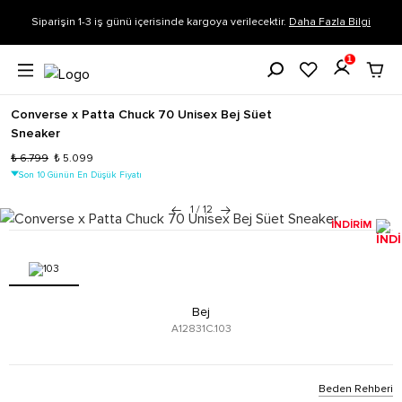
Siparişin 1-3 iş günü içerisinde kargoya verilecektir.
Daha Fazla Bilgi
1
Converse x Patta Chuck 70 Unisex Bej Süet
Sneaker
₺ 6.799
₺ 5.099
Son 10 Günün En Düşük Fiyatı
1
/
12
İNDİRİM
Bej
A12831C.103
Beden Rehberi