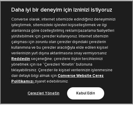
Daha iyi bir deneyim için izninizi istiyoruz
Converse olarak, internet sitemizde edindiğiniz deneyiminizi
iyileştirmek, sitemizdeki işlevleri kişiselleştirmek ve ilgi
Mağazalarımız
Sipariş Takibi
alanlarınıza göre özelleştirilmiş reklam/pazarlama faaliyetleri
yürütebilmek için çerezler kullanıyoruz. İnternet sitemizin
Müşteri İlişkileri
çalışması için zorunlu olan çerezler dışındaki çerezlerin
kullanımına ve bu çerezler aracılığıyla elde edilen kişisel
verilerinizin yurt dışına aktarılmasına onay vermiyorsanız
Koleksiyon
Reddedin
seçeneğine; çerezlere ilişkin tercihlerinizi
yönetmek için ise “Çerezleri Yönetin” butonuna
tıklayabilirsiniz. Çerezler ile kişisel verilerinizin işlenmesine
Kurumsal
dair detaylı bilgi almak için
Converse Website Çerez
Politikamızı
ziyaret edebilirsiniz.
Çerezleri Yönetin
Kabul Edin
Bizi Takip Et
TR
|
TUR