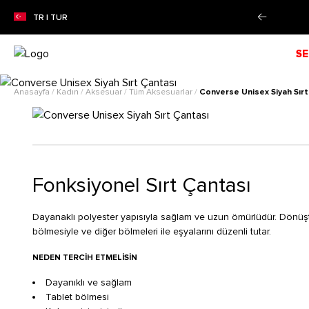
taksit imkanı!
Daha Fazla Bilgi
TR | TUR
SE
Anasayfa
/
Kadın
/
Aksesuar
/
Tüm Aksesuarlar
/
Converse Unisex Siyah Sırt
Fonksiyonel Sırt Çantası
Dayanaklı polyester yapısıyla sağlam ve uzun ömürlüdür. Dönüştürüle
bölmesiyle ve diğer bölmeleri ile eşyalarını düzenli tutar.
NEDEN TERCIH ETMELISIN
Dayanıklı ve sağlam
Tablet bölmesi