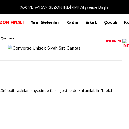
%50'YE VARAN SEZON İNDİRİMİ!
Alışverişe Başla!
ZON FİNALİ
Yeni Gelenler
Kadın
Erkek
Çocuk
Ko
 Çantası
İNDİRİM
bilir askıları sayesinde farklı şekilllerde kullanılabilir. Tablet