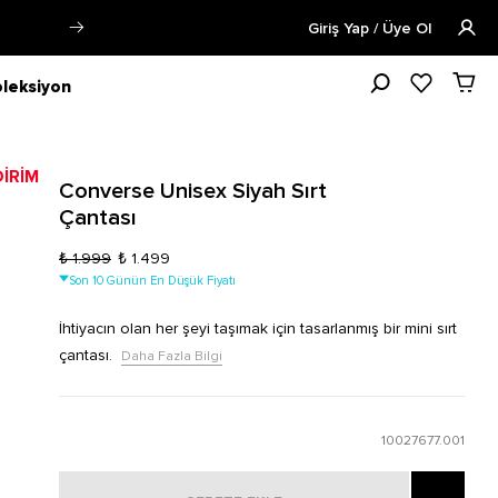
Siparişin 1-3 iş günü içerisinde kargoya verilecektir.
Giriş Yap / Üye Ol
leksiyon
Converse Unisex Siyah Sırt
Çantası
₺ 1.999
₺ 1.499
Son 10 Günün En Düşük Fiyatı
İhtiyacın olan her şeyi taşımak için tasarlanmış bir mini sırt
çantası.
Daha Fazla Bilgi
10027677.001