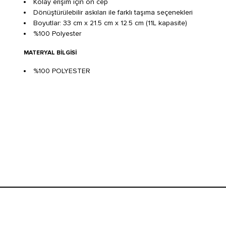
Kolay erişim için ön cep
Dönüştürülebilir askıları ile farklı taşıma seçenekleri
Boyutlar: 33 cm x 21.5 cm x 12.5 cm (11L kapasite)
%100 Polyester
MATERYAL BILGISI
%100 POLYESTER