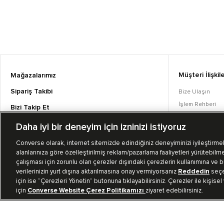
Müşteri İlişkile
Mağazalarımız
Sipariş Takibi
Bize Ulaşın
İşlem Rehberi
Bizi Takip Et
Sıkça Sorulan S
Daha iyi bir deneyim için izninizi istiyoruz
Converse Coins
Converse olarak, internet sitemizde edindiğiniz deneyiminizi iyileştirmek,
alanlarınıza göre özelleştirilmiş reklam/pazarlama faaliyetleri yürütebilme
çalışması için zorunlu olan çerezler dışındaki çerezlerin kullanımına ve bu
verilerinizin yurt dışına aktarılmasına onay vermiyorsanız
Reddedin
seçen
için ise “Çerezleri Yönetin” butonuna tıklayabilirsiniz. Çerezler ile kişisel
için
Converse Website Çerez Politikamızı
ziyaret edebilirsiniz.
TR
|
TUR