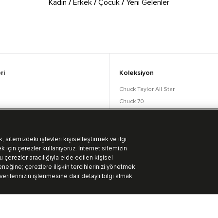
Kadın
/
Erkek
/
Çocuk
/
Yeni Gelenler
ri
Koleksiyon
Chuck Taylor All Star
Chuck 70
orular
Lift
Run Star
Bot Koleksiyonu
 sitemizdeki işlevleri kişiselleştirmek ve ilgi
k için çerezler kullanıyoruz. İnternet sitemizin
 çerezler aracılığıyla elde edilen kişisel
eğine; çerezlere ilişkin tercihlerinizi yönetmek
 verilerinizin işlenmesine dair detaylı bilgi almak
Kullanım Koşulları
Aydınlatma Metni
Gizlililik Politikası