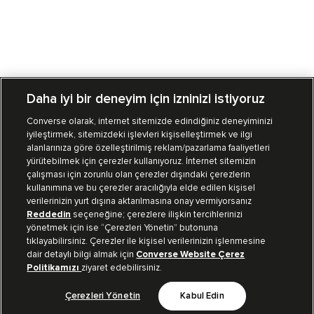
Daha iyi bir deneyim için izninizi istiyoruz
Converse olarak, internet sitemizde edindiğiniz deneyiminizi
iyileştirmek, sitemizdeki işlevleri kişiselleştirmek ve ilgi
Mağazalarımız
Sipariş Takibi
alanlarınıza göre özelleştirilmiş reklam/pazarlama faaliyetleri
yürütebilmek için çerezler kullanıyoruz. İnternet sitemizin
Müşteri İlişkileri
çalışması için zorunlu olan çerezler dışındaki çerezlerin
kullanımına ve bu çerezler aracılığıyla elde edilen kişisel
verilerinizin yurt dışına aktarılmasına onay vermiyorsanız
Koleksiyon
Reddedin
seçeneğine; çerezlere ilişkin tercihlerinizi
yönetmek için ise “Çerezleri Yönetin” butonuna
tıklayabilirsiniz. Çerezler ile kişisel verilerinizin işlenmesine
Kurumsal
dair detaylı bilgi almak için
Converse Website Çerez
Politikamızı
ziyaret edebilirsiniz.
Çerezleri Yönetin
Kabul Edin
Bizi Takip Et