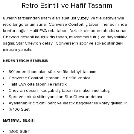
Retro Esintili ve Hafif Tasarım
80'lerin tarzlarından ilham alan süet üst yüzeyi ve file detaylarıyla
retro bir görünüm sunar. Converse Comfort iç tabanı, her adımında
konfor sağlar. Hafif EVA orta taban, fazlalık olmadan rahatlık sunar.
Chevron desenli kauçuk dış taban, mükemmel tutuş ve dayanıklılık
sağlar. Star Chevron detayı, Converse'in spor ve sokak stilindeki
mirasını yansıtır.
NEDEN TERCIH ETMELISIN
80'lerden ilham alan süet ve file detaylı tasarım
Converse Comfort iç taban ile üstün konfor
Hafif EVA orta taban ile rahatlık
Chevron desenli kauçuk dış taban ile mükemmel tutuş
Spor ve sokak stilini yansıtan Star Chevron detayı
Ayarlanabilir cırt cırtlı bant ve elastik bağcıklar ile kolay giyilebilir
% 100 Süet
MATERYAL BILGISI
%100 SUET