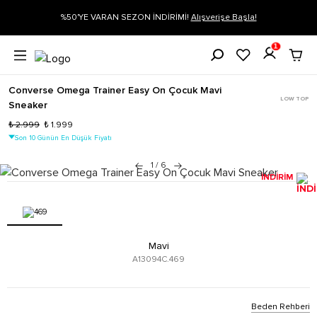
la!
Siparişin 1-3 iş günü içerisinde kargoya verilecektir.
Daha Fazla 
1
Converse Omega Trainer Easy On Çocuk Mavi
LOW TOP
Sneaker
₺ 2.999
₺ 1.999
Son 10 Günün En Düşük Fiyatı
1
/
6
İNDİRİM
Mavi
A13094C.469
Beden Rehberi