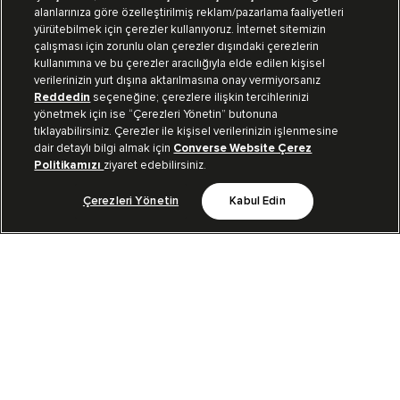
alanlarınıza göre özelleştirilmiş reklam/pazarlama faaliyetleri
yürütebilmek için çerezler kullanıyoruz. İnternet sitemizin
Müşteri İlişkileri
çalışması için zorunlu olan çerezler dışındaki çerezlerin
kullanımına ve bu çerezler aracılığıyla elde edilen kişisel
verilerinizin yurt dışına aktarılmasına onay vermiyorsanız
Koleksiyon
Reddedin
seçeneğine; çerezlere ilişkin tercihlerinizi
yönetmek için ise “Çerezleri Yönetin” butonuna
tıklayabilirsiniz. Çerezler ile kişisel verilerinizin işlenmesine
Kurumsal
dair detaylı bilgi almak için
Converse Website Çerez
Politikamızı
ziyaret edebilirsiniz.
Çerezleri Yönetin
Kabul Edin
Bizi Takip Et
TR
|
TUR
Kullanım Koşulları
Aydınlatma Metni
Gizlililik Politikası