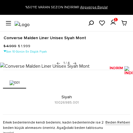
gi
%50'YE VARAN SEZON İNDİRİMİ!
Alışverişe Başla!
1
Converse Malden Liner Unisex Siyah Mont
₺ 4.999
₺ 1.999
Son 10 Günün En Düşük Fiyatı
1
/
4
İNDİRİM
Siyah
10026985.001
Erkek bedenlerinde kendi bedenini, kadın bedenlerinde ise 2
Beden Rehberi
beden küçük alınmasını öneririz. Aşağıdaki beden tablosunu