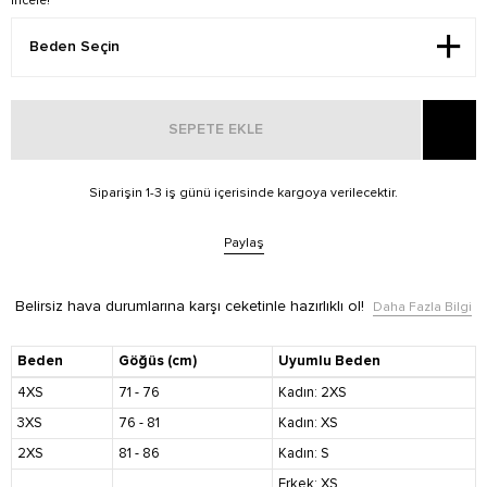
incele!
SEPETE EKLE
Siparişin 1-3 iş günü içerisinde kargoya verilecektir.
Paylaş
Belirsiz hava durumlarına karşı ceketinle hazırlıklı ol!
Daha Fazla Bilgi
Beden
Göğüs (cm)
Uyumlu Beden
4XS
71 - 76
Kadın: 2XS
3XS
76 - 81
Kadın: XS
2XS
81 - 86
Kadın: S
Erkek: XS