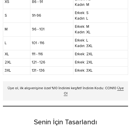
XS
86 - 91
Kadın: M
Erkek: S
S
91-96
Kadın: L
Erkek: M
M
96 - 101
Kadın: XL
Erkek: L
L
101 - 116
Kadın: 3XL
XL
111 - 116
Erkek: 2XL
2XL
121 - 126
Erkek: 2XL
3XL
131 - 136
Erkek: 3XL
Üye ol, ilk alışverişine özel %10 İndirimi keşfet! İndirim Kodu: CON10
Üye
Ol
Senin İçin Tasarlandı