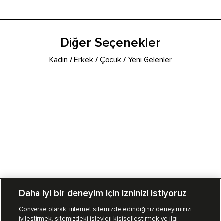
Diğer Seçenekler
Kadın
/
Erkek
/
Çocuk
/
Yeni Gelenler
Daha iyi bir deneyim için izninizi istiyoruz
Converse olarak, internet sitemizde edindiğiniz deneyiminizi
iyileştirmek, sitemizdeki işlevleri kişiselleştirmek ve ilgi
Mağazalarımız
Sipariş Takibi