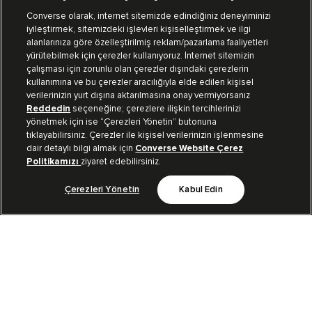
Converse olarak, internet sitemizde edindiğiniz deneyiminizi
iyileştirmek, sitemizdeki işlevleri kişiselleştirmek ve ilgi
Mağazalarımız
Sipariş Takibi
alanlarınıza göre özelleştirilmiş reklam/pazarlama faaliyetleri
yürütebilmek için çerezler kullanıyoruz. İnternet sitemizin
Müşteri İlişkileri
çalışması için zorunlu olan çerezler dışındaki çerezlerin
kullanımına ve bu çerezler aracılığıyla elde edilen kişisel
verilerinizin yurt dışına aktarılmasına onay vermiyorsanız
Koleksiyon
Reddedin
seçeneğine; çerezlere ilişkin tercihlerinizi
yönetmek için ise “Çerezleri Yönetin” butonuna
tıklayabilirsiniz. Çerezler ile kişisel verilerinizin işlenmesine
Kurumsal
dair detaylı bilgi almak için
Converse Website Çerez
Politikamızı
ziyaret edebilirsiniz.
Çerezleri Yönetin
Kabul Edin
Bizi Takip Et
TR
|
TUR