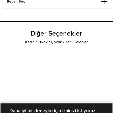
Diğer Seçenekler
Kadın
/
Erkek
/
Çocuk
/
Yeni Gelenler
Daha iyi bir deneyim için izninizi istiyoruz