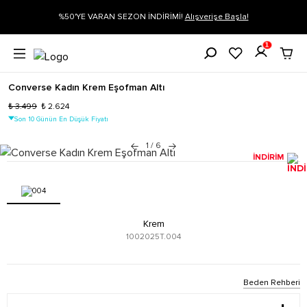
ON İNDİRİMİ!
Alışverişe Başla!
Siparişin 1-3 iş günü içerisinde kar
1
Converse Kadın Krem Eşofman Altı
₺ 3.499
₺ 2.624
Son 10 Günün En Düşük Fiyatı
1
/
6
İNDİRİM
Krem
1002025T.004
Beden Rehberi