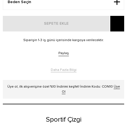
SEPETE EKLE
Siparişin 1-3 iş günü içerisinde kargoya verilecektir.
Paylaş
Daha Fazla Bilgi
Üye ol, ilk alışverişine özel %10 İndirimi keşfet! İndirim Kodu: CON10
Üye
Ol
Sportif Çizgi