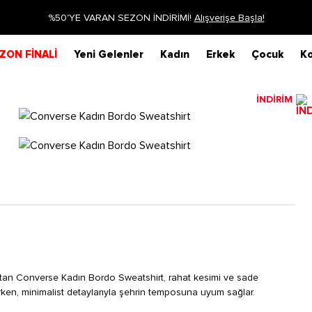
%50'YE VARAN SEZON İNDİRİMİ!
Alışverişe Başla!
ZON FİNALİ
Yeni Gelenler
Kadın
Erkek
Çocuk
Ko
İNDİRİM
tan Converse Kadın Bordo Sweatshirt, rahat kesimi ve sade
erken, minimalist detaylarıyla şehrin temposuna uyum sağlar.