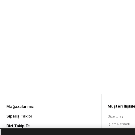
Müşteri İlişkile
Mağazalarımız
Sipariş Takibi
Bize Ulaşın
İşlem Rehberi
Bizi Takip Et
Sıkça Sorulan S