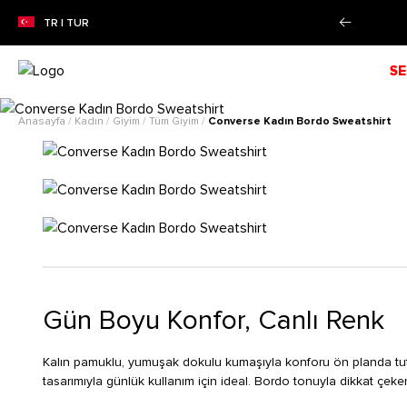
e farksız 4 taksit imkanı!
Daha Fazla Bilgi
TR | TUR
SE
Anasayfa
/
Kadın
/
Giyim
/
Tüm Giyim
/
Converse Kadın Bordo Sweatshirt
Gün Boyu Konfor, Canlı Renk
Kalın pamuklu, yumuşak dokulu kumaşıyla konforu ön planda tu
tasarımıyla günlük kullanım için ideal. Bordo tonuyla dikkat çek