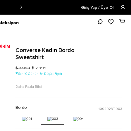
Siparişin 1-3 iş günü içerisinde kargoya v
Giriş Yap / Üye Ol
leksiyon
Converse Kadın Bordo
Sweatshirt
₺ 3.999
₺ 2.999
Son 10 Günün En Düşük Fiyatı
Daha Fazla Bilgi
Bordo
1002023T.003