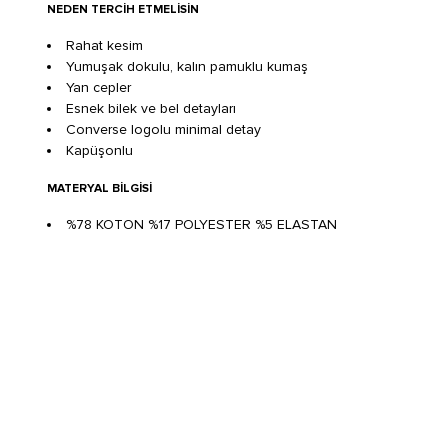
NEDEN TERCIH ETMELISIN
Rahat kesim
Yumuşak dokulu, kalın pamuklu kumaş
Yan cepler
Esnek bilek ve bel detayları
Converse logolu minimal detay
Kapüşonlu
MATERYAL BILGISI
%78 KOTON %17 POLYESTER %5 ELASTAN