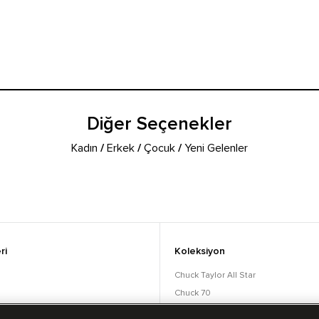
Diğer Seçenekler
Kadın
/
Erkek
/
Çocuk
/
Yeni Gelenler
ri
Koleksiyon
Chuck Taylor All Star
Chuck 70
orular
Lift