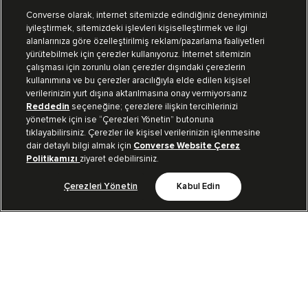
Converse olarak, internet sitemizde edindiğiniz deneyiminizi
iyileştirmek, sitemizdeki işlevleri kişiselleştirmek ve ilgi
Mağazalarımız
Sipariş Takibi
alanlarınıza göre özelleştirilmiş reklam/pazarlama faaliyetleri
yürütebilmek için çerezler kullanıyoruz. İnternet sitemizin
Müşteri İlişkileri
çalışması için zorunlu olan çerezler dışındaki çerezlerin
kullanımına ve bu çerezler aracılığıyla elde edilen kişisel
verilerinizin yurt dışına aktarılmasına onay vermiyorsanız
Koleksiyon
Reddedin
seçeneğine; çerezlere ilişkin tercihlerinizi
yönetmek için ise “Çerezleri Yönetin” butonuna
tıklayabilirsiniz. Çerezler ile kişisel verilerinizin işlenmesine
Kurumsal
dair detaylı bilgi almak için
Converse Website Çerez
Politikamızı
ziyaret edebilirsiniz.
Çerezleri Yönetin
Kabul Edin
Bizi Takip Et
TR
|
TUR