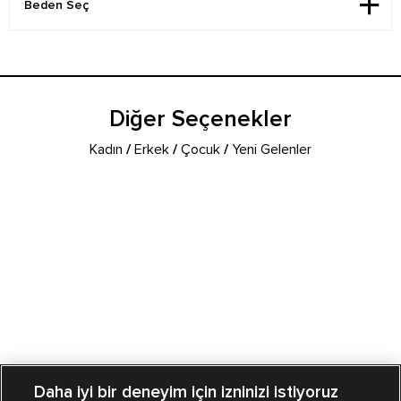
Diğer Seçenekler
Kadın
/
Erkek
/
Çocuk
/
Yeni Gelenler
Daha iyi bir deneyim için izninizi istiyoruz