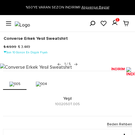
%50'YE VARAN SEZON İNDİRİMİ!
Alışverişe Başla!
Siparişin
1
Converse Erkek Yesil Sweatshirt
₺ 4.599
₺ 3.449
Son 10 Günün En Düşük Fiyatı
1
/
5
İNDİRİM
Yeşil
1002050T.005
Beden Rehberi