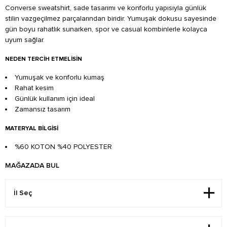
Converse sweatshirt, sade tasarımı ve konforlu yapısıyla günlük
stilin vazgeçilmez parçalarından biridir. Yumuşak dokusu sayesinde
gün boyu rahatlık sunarken, spor ve casual kombinlerle kolayca
uyum sağlar.
NEDEN TERCIH ETMELISIN
Yumuşak ve konforlu kumaş
Rahat kesim
Günlük kullanım için ideal
Zamansız tasarım
MATERYAL BILGISI
%60 KOTON %40 POLYESTER
MAĞAZADA BUL