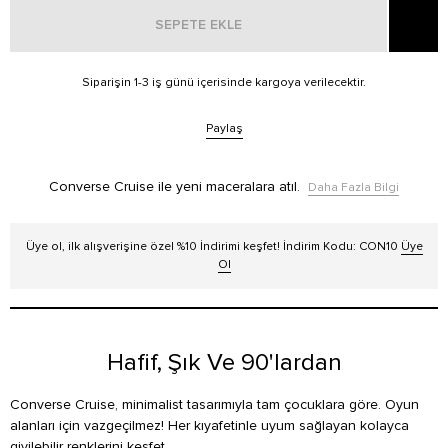
SEPETE EKLE
Siparişin 1-3 iş günü içerisinde kargoya verilecektir.
Paylaş
Converse Cruise ile yeni maceralara atıl.
Daha Fazla Bilgi
Üye ol, ilk alışverişine özel %10 İndirimi keşfet! İndirim Kodu: CON10
Üye
Ol
Hafif, Şık Ve 90'lardan
Converse Cruise, minimalist tasarımıyla tam çocuklara göre. Oyun
alanları için vazgeçilmez! Her kıyafetinle uyum sağlayan kolayca
giyilebilir renklerini keşfet.