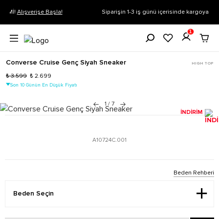
Siparişin 1-3 iş günü içerisinde kargoya verilecektir.
Daha Fazla Bilgi
1
Converse Cruise Genç Siyah Sneaker
HIGH TOP
₺ 3.599
₺ 2.699
Son 10 Günün En Düşük Fiyatı
1
/
7
İNDİRİM
A10724C.001
Beden Rehberi