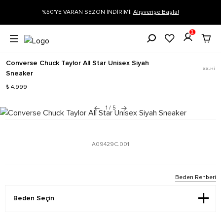
 Başla!
Siparişin 1-3 iş günü içerisinde kargoya verilecektir.
Daha Fa
1
Converse Chuck Taylor All Star Unisex Siyah
XX-HI
Sneaker
₺ 4.999
1
/
5
A09429C.001
Beden Rehberi