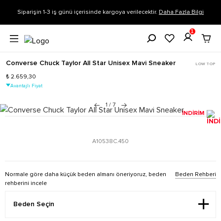
Siparişin 1-3 iş günü içerisinde kargoya verilecektir.
Daha Fazla Bilgi
1
Converse Chuck Taylor All Star Unisex Mavi Sneaker
LOW TOP
₺ 2.659,30
Avantajlı Fiyat
1
/
7
İNDİRİM
A10538C.450
Normale göre daha küçük beden almanı öneriyoruz, beden
Beden Rehberi
rehberini incele