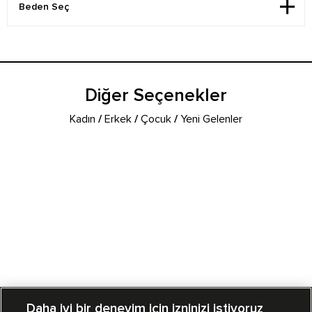
Diğer Seçenekler
Kadın
/
Erkek
/
Çocuk
/
Yeni Gelenler
Daha iyi bir deneyim için izninizi istiyoruz