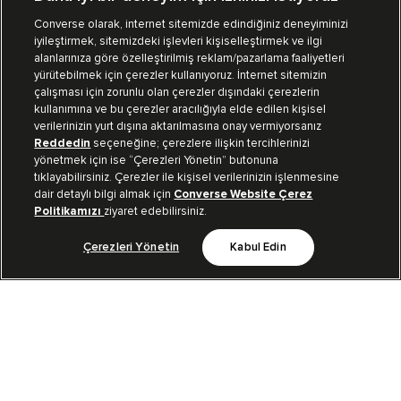
Converse olarak, internet sitemizde edindiğiniz deneyiminizi
iyileştirmek, sitemizdeki işlevleri kişiselleştirmek ve ilgi
Mağazalarımız
Sipariş Takibi
alanlarınıza göre özelleştirilmiş reklam/pazarlama faaliyetleri
yürütebilmek için çerezler kullanıyoruz. İnternet sitemizin
Müşteri İlişkileri
çalışması için zorunlu olan çerezler dışındaki çerezlerin
kullanımına ve bu çerezler aracılığıyla elde edilen kişisel
verilerinizin yurt dışına aktarılmasına onay vermiyorsanız
Koleksiyon
Reddedin
seçeneğine; çerezlere ilişkin tercihlerinizi
yönetmek için ise “Çerezleri Yönetin” butonuna
tıklayabilirsiniz. Çerezler ile kişisel verilerinizin işlenmesine
Kurumsal
dair detaylı bilgi almak için
Converse Website Çerez
Politikamızı
ziyaret edebilirsiniz.
Çerezleri Yönetin
Kabul Edin
Bizi Takip Et
TR
|
TUR