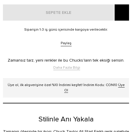
SEPETE EKLE
Siparişin 1-3 iş günü içerisinde kargoya verilecektir.
Paylaş
Zamansız tarz, yeni renkler ile bu Chucks’ların tek eksiği sensin.
Daha Fazla Bilgi
Üye ol, ilk alışverişine özel %10 İndirimi keşfet! İndirim Kodu: CON10
Üye
Ol
Stilinle Anı Yakala
Zamanın ötesinde bir ikon: Chuck Taylor All Star! Farklı renk paletiyle