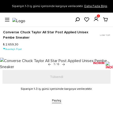
Siparişin 1-3 iş günü içerisinde kargoya verilecektir.
Daha Fazla Bilgi
1
Converse Chuck Taylor All Star Post Applied Unisex
LOW TOP
Pembe Sneaker
₺ 2.659,30
Avantajlı Fiyat
İNDİRİM
1
/
6
Tükendi
Siparişin 1-3 iş günü içerisinde kargoya verilecektir.
Paylaş