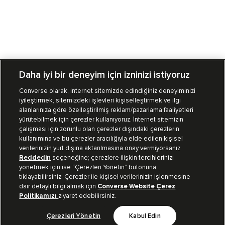
Daha iyi bir deneyim için izninizi istiyoruz
Converse olarak, internet sitemizde edindiğiniz deneyiminizi
iyileştirmek, sitemizdeki işlevleri kişiselleştirmek ve ilgi
Mağazalarımız
Sipariş Takibi
alanlarınıza göre özelleştirilmiş reklam/pazarlama faaliyetleri
yürütebilmek için çerezler kullanıyoruz. İnternet sitemizin
Müşteri İlişkileri
çalışması için zorunlu olan çerezler dışındaki çerezlerin
kullanımına ve bu çerezler aracılığıyla elde edilen kişisel
verilerinizin yurt dışına aktarılmasına onay vermiyorsanız
Koleksiyon
Reddedin
seçeneğine; çerezlere ilişkin tercihlerinizi
yönetmek için ise “Çerezleri Yönetin” butonuna
tıklayabilirsiniz. Çerezler ile kişisel verilerinizin işlenmesine
Kurumsal
dair detaylı bilgi almak için
Converse Website Çerez
Politikamızı
ziyaret edebilirsiniz.
Çerezleri Yönetin
Kabul Edin
Bizi Takip Et