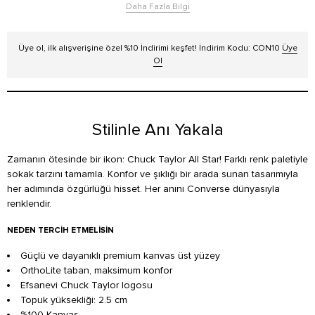
Daha Fazla Bilgi
Üye ol, ilk alışverişine özel %10 İndirimi keşfet! İndirim Kodu: CON10
Üye
Ol
Stilinle Anı Yakala
Zamanın ötesinde bir ikon: Chuck Taylor All Star! Farklı renk paletiyle
sokak tarzını tamamla. Konfor ve şıklığı bir arada sunan tasarımıyla
her adımında özgürlüğü hisset. Her anını Converse dünyasıyla
renklendir.
NEDEN TERCIH ETMELISIN
Güçlü ve dayanıklı premium kanvas üst yüzey
OrthoLite taban, maksimum konfor
Efsanevi Chuck Taylor logosu
Topuk yüksekliği: 2.5 cm
%100 Kanvas