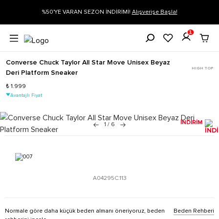
gi
%50'YE VARAN SEZON İNDİRİMİ!
Alışverişe Başla!
1
Converse Chuck Taylor All Star Move Unisex Beyaz
HIGH TOP
Deri Platform Sneaker
₺ 1.999
Avantajlı Fiyat
İNDİRİM
1
/
6
A04295C.113
Normale göre daha küçük beden almanı öneriyoruz, beden
Beden Rehberi