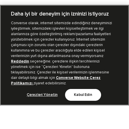
Daha iyi bir deneyim için izninizi istiyoruz
Converse olarak, internet sitemizde edindiğiniz deneyiminizi
iyileştirmek, sitemizdeki işlevleri kişiselleştirmek ve ilgi
Mağazalarımız
Sipariş Takibi
alanlarınıza göre özelleştirilmiş reklam/pazarlama faaliyetleri
yürütebilmek için çerezler kullanıyoruz. İnternet sitemizin
Müşteri İlişkileri
çalışması için zorunlu olan çerezler dışındaki çerezlerin
kullanımına ve bu çerezler aracılığıyla elde edilen kişisel
verilerinizin yurt dışına aktarılmasına onay vermiyorsanız
Koleksiyon
Reddedin
seçeneğine; çerezlere ilişkin tercihlerinizi
yönetmek için ise “Çerezleri Yönetin” butonuna
tıklayabilirsiniz. Çerezler ile kişisel verilerinizin işlenmesine
Kurumsal
dair detaylı bilgi almak için
Converse Website Çerez
Politikamızı
ziyaret edebilirsiniz.
Çerezleri Yönetin
Kabul Edin
Bizi Takip Et