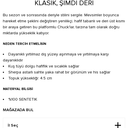
KLASİK, ŞİMDİ DERİ
Bu sezon ve sonrasında deriyle stilini sergile. Mevsimler boyunca
hareket etme şeklini değiştiren yenilikçi, hafif tabanlı ve deri üst kısmı
bir araya getiren bu platformlu Chuck'lar, tarzına tam olarak doğru
miktarda yükseklik katıyor.
NEDEN TERCIH ETMELISIN
Dayanıklı yırtılmaz dış yüzey aşınmaya ve yırtılmaya karşı
dayanıklıdır
Kuş tüyü dolgu hafiflik ve sıcaklık sağlar
Sherpa astarlı sahte yaka rahat bir görünüm ve his sağlar
Topuk yüksekliği: 4.5 cm
MATERYAL BILGISI
%100 SENTETIK
MAĞAZADA BUL