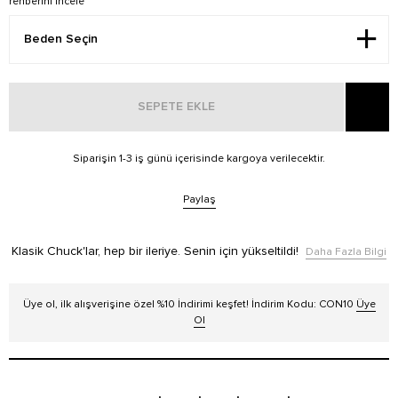
rehberini incele
SEPETE EKLE
Siparişin 1-3 iş günü içerisinde kargoya verilecektir.
Paylaş
Klasik Chuck'lar, hep bir ileriye. Senin için yükseltildi!
Daha Fazla Bilgi
Üye ol, ilk alışverişine özel %10 İndirimi keşfet! İndirim Kodu: CON10
Üye
Ol