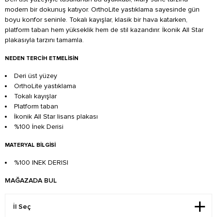
modern bir dokunuş katıyor. OrthoLite yastıklama sayesinde gün
boyu konfor seninle. Tokalı kayışlar, klasik bir hava katarken,
platform taban hem yükseklik hem de stil kazandırır. İkonik All Star
plakasıyla tarzını tamamla.
NEDEN TERCIH ETMELISIN
Deri üst yüzey
OrthoLite yastıklama
Tokalı kayışlar
Platform taban
İkonik All Star lisans plakası
%100 İnek Derisi
MATERYAL BILGISI
%100 INEK DERISI
MAĞAZADA BUL