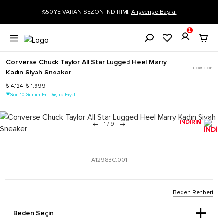
gi
%50'YE VARAN SEZON İNDİRİMİ!
Alışverişe Başla!
1
Converse Chuck Taylor All Star Lugged Heel Marry
LOW TOP
Kadın Siyah Sneaker
₺ 4.124
₺ 1.999
Son 10 Günün En Düşük Fiyatı
İNDİRİM
1
/
9
A12983C.001
Beden Rehberi