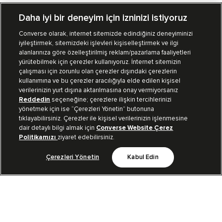
Daha iyi bir deneyim için izninizi istiyoruz
Converse olarak, internet sitemizde edindiğiniz deneyiminizi
iyileştirmek, sitemizdeki işlevleri kişiselleştirmek ve ilgi
Mağazalarımız
Sipariş Takibi
alanlarınıza göre özelleştirilmiş reklam/pazarlama faaliyetleri
yürütebilmek için çerezler kullanıyoruz. İnternet sitemizin
Müşteri İlişkileri
çalışması için zorunlu olan çerezler dışındaki çerezlerin
kullanımına ve bu çerezler aracılığıyla elde edilen kişisel
verilerinizin yurt dışına aktarılmasına onay vermiyorsanız
Koleksiyon
Reddedin
seçeneğine; çerezlere ilişkin tercihlerinizi
yönetmek için ise “Çerezleri Yönetin” butonuna
tıklayabilirsiniz. Çerezler ile kişisel verilerinizin işlenmesine
Kurumsal
dair detaylı bilgi almak için
Converse Website Çerez
Politikamızı
ziyaret edebilirsiniz.
Çerezleri Yönetin
Kabul Edin
Bizi Takip Et
TR
|
TUR