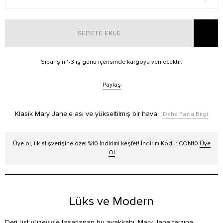
SEPETE EKLE
Siparişin 1-3 iş günü içerisinde kargoya verilecektir.
Paylaş
Klasik Mary Jane’e asi ve yükseltilmiş bir hava.
Daha Fazla Bilgi
Üye ol, ilk alışverişine özel %10 İndirimi keşfet! İndirim Kodu: CON10
Üye
Ol
Lüks ve Modern
Deri üst yüzeyiyle tasarlanan bu ayakkabı, Mary Jane tarzına