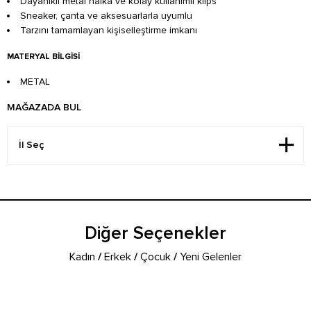
Dayanıklı metal halka ve kolay kullanımlı klips
Sneaker, çanta ve aksesuarlarla uyumlu
Tarzını tamamlayan kişiselleştirme imkanı
MATERYAL BILGISI
METAL
MAĞAZADA BUL
Diğer Seçenekler
Kadın
/
Erkek
/
Çocuk
/
Yeni Gelenler