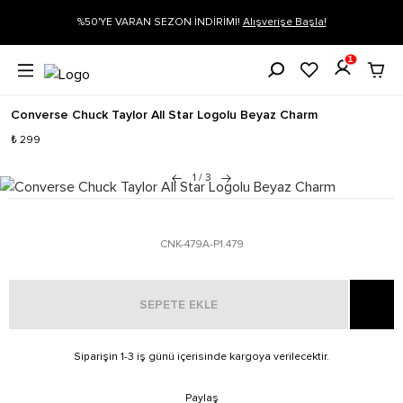
gi
%50'YE VARAN SEZON İNDİRİMİ!
Alışverişe Başla!
1
Converse Chuck Taylor All Star Logolu Beyaz Charm
₺ 299
1
/
3
CNK-479A-P1.479
SEPETE EKLE
Siparişin 1-3 iş günü içerisinde kargoya verilecektir.
Paylaş