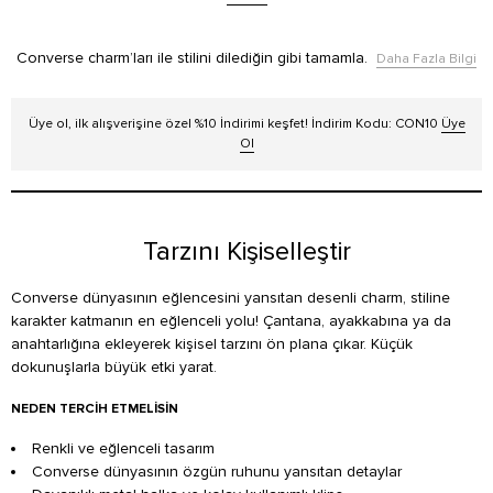
Converse charm’ları ile stilini dilediğin gibi tamamla.
Daha Fazla Bilgi
Üye ol, ilk alışverişine özel %10 İndirimi keşfet! İndirim Kodu: CON10
Üye
Ol
Tarzını Kişiselleştir
Converse dünyasının eğlencesini yansıtan desenli charm, stiline
karakter katmanın en eğlenceli yolu! Çantana, ayakkabına ya da
anahtarlığına ekleyerek kişisel tarzını ön plana çıkar. Küçük
dokunuşlarla büyük etki yarat.
NEDEN TERCIH ETMELISIN
Renkli ve eğlenceli tasarım
Converse dünyasının özgün ruhunu yansıtan detaylar