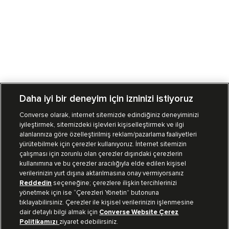
Daha iyi bir deneyim için izninizi istiyoruz
Converse olarak, internet sitemizde edindiğiniz deneyiminizi
iyileştirmek, sitemizdeki işlevleri kişiselleştirmek ve ilgi
Mağazalarımız
Sipariş Takibi
alanlarınıza göre özelleştirilmiş reklam/pazarlama faaliyetleri
yürütebilmek için çerezler kullanıyoruz. İnternet sitemizin
Müşteri İlişkileri
çalışması için zorunlu olan çerezler dışındaki çerezlerin
kullanımına ve bu çerezler aracılığıyla elde edilen kişisel
verilerinizin yurt dışına aktarılmasına onay vermiyorsanız
Koleksiyon
Reddedin
seçeneğine; çerezlere ilişkin tercihlerinizi
yönetmek için ise “Çerezleri Yönetin” butonuna
tıklayabilirsiniz. Çerezler ile kişisel verilerinizin işlenmesine
Kurumsal
dair detaylı bilgi almak için
Converse Website Çerez
Politikamızı
ziyaret edebilirsiniz.