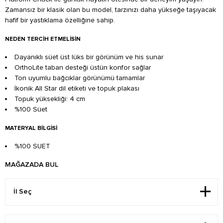
Zamansız bir klasik olan bu model, tarzınızı daha yükseğe taşıyacak
hafif bir yastıklama özelliğine sahip.
NEDEN TERCIH ETMELISIN
Dayanıklı süet üst lüks bir görünüm ve his sunar
OrthoLite taban desteği üstün konfor sağlar
Ton uyumlu bağcıklar görünümü tamamlar
İkonik All Star dil etiketi ve topuk plakası
Topuk yüksekliği: 4 cm
%100 Süet
MATERYAL BILGISI
%100 SUET
MAĞAZADA BUL