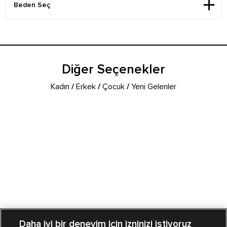
Diğer Seçenekler
Kadın
/
Erkek
/
Çocuk
/
Yeni Gelenler
Daha iyi bir deneyim için izninizi istiyoruz