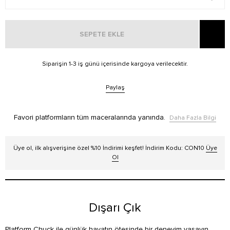
SEPETE EKLE
Siparişin 1-3 iş günü içerisinde kargoya verilecektir.
Paylaş
Favori platformların tüm maceralarında yanında.
Daha Fazla Bilgi
Üye ol, ilk alışverişine özel %10 İndirimi keşfet! İndirim Kodu: CON10
Üye
Ol
Dışarı Çık
Platform Chuck ile günlük hayatın ötesinde bir deneyim yaşayın.