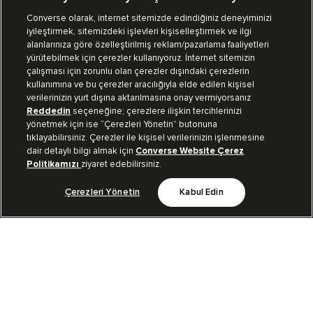
Converse olarak, internet sitemizde edindiğiniz deneyiminizi
iyileştirmek, sitemizdeki işlevleri kişiselleştirmek ve ilgi
Mağazalarımız
Sipariş Takibi
alanlarınıza göre özelleştirilmiş reklam/pazarlama faaliyetleri
yürütebilmek için çerezler kullanıyoruz. İnternet sitemizin
Müşteri İlişkileri
çalışması için zorunlu olan çerezler dışındaki çerezlerin
kullanımına ve bu çerezler aracılığıyla elde edilen kişisel
verilerinizin yurt dışına aktarılmasına onay vermiyorsanız
Koleksiyon
Reddedin
seçeneğine; çerezlere ilişkin tercihlerinizi
yönetmek için ise “Çerezleri Yönetin” butonuna
tıklayabilirsiniz. Çerezler ile kişisel verilerinizin işlenmesine
Kurumsal
dair detaylı bilgi almak için
Converse Website Çerez
Politikamızı
ziyaret edebilirsiniz.
Çerezleri Yönetin
Kabul Edin
Bizi Takip Et
TR
|
TUR