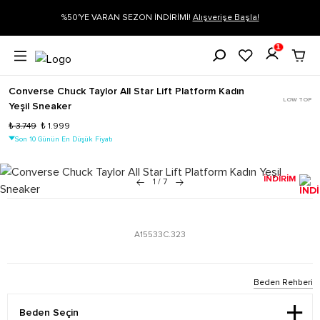
%50'YE VARAN SEZON İNDİRİMİ!
Alışverişe Başla!
Siparişin
1
Converse Chuck Taylor All Star Lift Platform Kadın
LOW TOP
Yeşil Sneaker
₺ 3.749
₺ 1.999
Son 10 Günün En Düşük Fiyatı
İNDİRİM
1
/
7
A15533C.323
Beden Rehberi