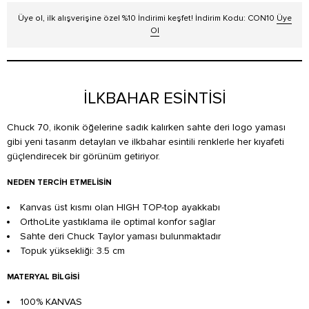
Üye ol, ilk alışverişine özel %10 İndirimi keşfet! İndirim Kodu: CON10
Üye
Ol
İLKBAHAR ESİNTİSİ
Chuck 70, ikonik öğelerine sadık kalırken sahte deri logo yaması
gibi yeni tasarım detayları ve ilkbahar esintili renklerle her kıyafeti
güçlendirecek bir görünüm getiriyor.
NEDEN TERCIH ETMELISIN
Kanvas üst kısmı olan HIGH TOP-top ayakkabı
OrthoLite yastıklama ile optimal konfor sağlar
Sahte deri Chuck Taylor yaması bulunmaktadır
Topuk yüksekliği: 3.5 cm
MATERYAL BILGISI
100% KANVAS