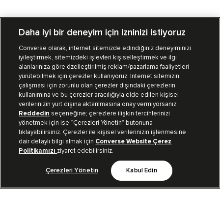
Daha iyi bir deneyim için izninizi istiyoruz
Converse olarak, internet sitemizde edindiğiniz deneyiminizi
iyileştirmek, sitemizdeki işlevleri kişiselleştirmek ve ilgi
Mağazalarımız
Sipariş Takibi
alanlarınıza göre özelleştirilmiş reklam/pazarlama faaliyetleri
yürütebilmek için çerezler kullanıyoruz. İnternet sitemizin
Müşteri İlişkileri
çalışması için zorunlu olan çerezler dışındaki çerezlerin
kullanımına ve bu çerezler aracılığıyla elde edilen kişisel
verilerinizin yurt dışına aktarılmasına onay vermiyorsanız
Koleksiyon
Reddedin
seçeneğine; çerezlere ilişkin tercihlerinizi
yönetmek için ise “Çerezleri Yönetin” butonuna
tıklayabilirsiniz. Çerezler ile kişisel verilerinizin işlenmesine
Kurumsal
dair detaylı bilgi almak için
Converse Website Çerez
Politikamızı
ziyaret edebilirsiniz.
Çerezleri Yönetin
Kabul Edin
Bizi Takip Et