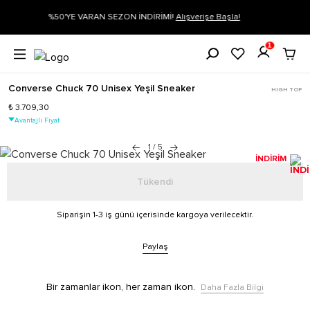
 Başla!
Siparişin 1-3 iş günü içerisinde kargoya verilecektir.
Daha Fa
1
Converse Chuck 70 Unisex Yeşil Sneaker
HIGH TOP
₺ 3.709,30
Avantajlı Fiyat
1
/
5
İNDİRİM
Tükendi
Siparişin 1-3 iş günü içerisinde kargoya verilecektir.
Paylaş
Bir zamanlar ikon, her zaman ikon.
Daha Fazla Bilgi