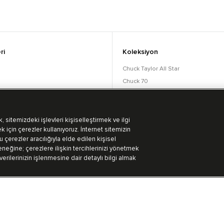
ri
Koleksiyon
Chuck Taylor All Star
Chuck 70
orular
Lift
Run Star
Bot Koleksiyonu
 sitemizdeki işlevleri kişiselleştirmek ve ilgi
k için çerezler kullanıyoruz. İnternet sitemizin
 çerezler aracılığıyla elde edilen kişisel
eğine; çerezlere ilişkin tercihlerinizi yönetmek
 verilerinizin işlenmesine dair detaylı bilgi almak
Kullanım Koşulları
Aydınlatma Metni
Gizlililik Politikası