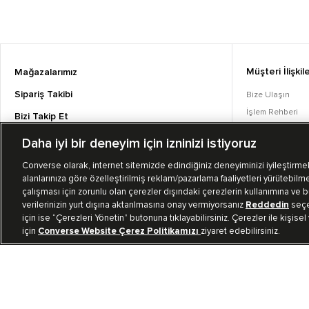
Müşteri İlişkile
Mağazalarımız
Sipariş Takibi
Bize Ulaşın
İşlem Rehberi
Bizi Takip Et
Sıkça Sorulan S
Daha iyi bir deneyim için izninizi istiyoruz
Converse Coins
Converse olarak, internet sitemizde edindiğiniz deneyiminizi iyileştirmek,
alanlarınıza göre özelleştirilmiş reklam/pazarlama faaliyetleri yürütebilme
çalışması için zorunlu olan çerezler dışındaki çerezlerin kullanımına ve bu
verilerinizin yurt dışına aktarılmasına onay vermiyorsanız
Reddedin
seçen
için ise “Çerezleri Yönetin” butonuna tıklayabilirsiniz. Çerezler ile kişisel
için
Converse Website Çerez Politikamızı
ziyaret edebilirsiniz.
TR
|
TUR