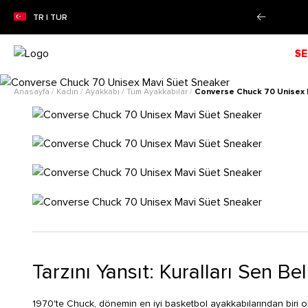
N SEZON İNDİRİMİ!
Alışverişe Başla!
TR | TUR
SE
Anasayfa
/
Kadın
/
Ayakkabı
/
Tüm Ayakkabılar
/
Converse Chuck 70 Unisex 
Tarzını Yansıt: Kuralları Sen Bel
1970'te Chuck, dönemin en iyi basketbol ayakkabılarından biri ola