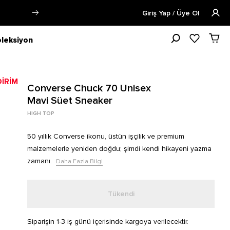
lgi
Öğrencilere Özel Tüm Ürünlerde
Giriş Yap / Üye Ol
leksiyon
Converse Chuck 70 Unisex
Mavi Süet Sneaker
HIGH TOP
50 yıllık Converse ikonu, üstün işçilik ve premium
malzemelerle yeniden doğdu; şimdi kendi hikayeni yazma
zamanı.
Daha Fazla Bilgi
Tükendi
Siparişin 1-3 iş günü içerisinde kargoya verilecektir.