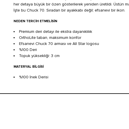
her detaya büyük bir özen gösterilerek yeniden üretildi. Üstün ma
İşte bu Chuck 70. Sıradan bir ayakkabı değil; efsanevi bir ikon.
NEDEN TERCIH ETMELISIN
Premium deri detayı ile ekstra dayanıklılık
OrthoLite taban, maksimum konfor
Efsanevi Chuck 70 arması ve All Star logosu
%100 Deri
Topuk yüksekliği: 3 cm
MATERYAL BILGISI
%100 İnek Derisi