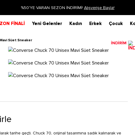
Siparişin 1-3 iş günü içerisinde kargoya verilecektir.
Daha Fazla Bi
ZON FİNALİ
Yeni Gelenler
Kadın
Erkek
Çocuk
Ko
Mavi Süet Sneaker
İNDİRİM
irle
rak tarihe geçti. Chuck 70, orijinal tasarımına sadık kalınarak ve