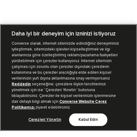
Daha iyi bir deneyim için izninizi istiyoruz
Converse olarak, internet sitemizde edindiğiniz deneyiminizi
iyileştirmek, sitemizdeki işlevleri kişiselleştirmek ve ilgi
Mağazalarımız
Sipariş Takibi
alanlarınıza göre özelleştirilmiş reklam/pazarlama faaliyetleri
yürütebilmek için çerezler kullanıyoruz. İnternet sitemizin
Müşteri İlişkileri
çalışması için zorunlu olan çerezler dışındaki çerezlerin
kullanımına ve bu çerezler aracılığıyla elde edilen kişisel
verilerinizin yurt dışına aktarılmasına onay vermiyorsanız
Koleksiyon
Reddedin
seçeneğine; çerezlere ilişkin tercihlerinizi
yönetmek için ise “Çerezleri Yönetin” butonuna
tıklayabilirsiniz. Çerezler ile kişisel verilerinizin işlenmesine
Kurumsal
dair detaylı bilgi almak için
Converse Website Çerez
Politikamızı
ziyaret edebilirsiniz.
Çerezleri Yönetin
Kabul Edin
Bizi Takip Et