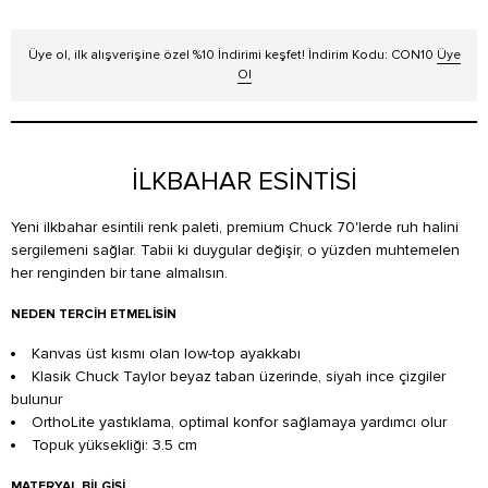
Üye ol, ilk alışverişine özel %10 İndirimi keşfet! İndirim Kodu: CON10
Üye
Ol
İLKBAHAR ESİNTİSİ
Yeni ilkbahar esintili renk paleti, premium Chuck 70'lerde ruh halini
sergilemeni sağlar. Tabii ki duygular değişir, o yüzden muhtemelen
her renginden bir tane almalısın.
NEDEN TERCIH ETMELISIN
Kanvas üst kısmı olan low-top ayakkabı
Klasik Chuck Taylor beyaz taban üzerinde, siyah ince çizgiler
bulunur
OrthoLite yastıklama, optimal konfor sağlamaya yardımcı olur
Topuk yüksekliği: 3.5 cm
MATERYAL BILGISI