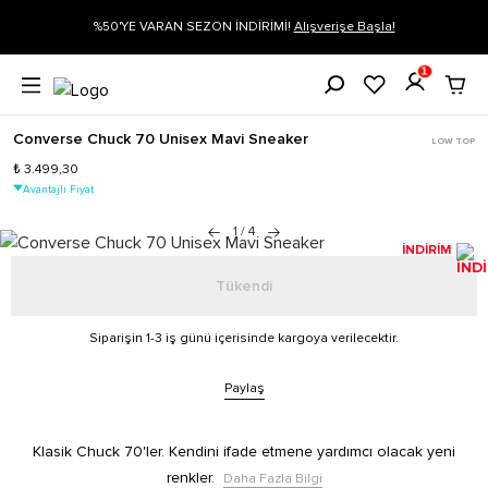
ON İNDİRİMİ!
Alışverişe Başla!
Siparişin 1-3 iş günü içerisinde kar
1
Converse Chuck 70 Unisex Mavi Sneaker
LOW TOP
₺ 3.499,30
Avantajlı Fiyat
1
/
4
İNDİRİM
Tükendi
Siparişin 1-3 iş günü içerisinde kargoya verilecektir.
Paylaş
Klasik Chuck 70'ler. Kendini ifade etmene yardımcı olacak yeni
renkler.
Daha Fazla Bilgi