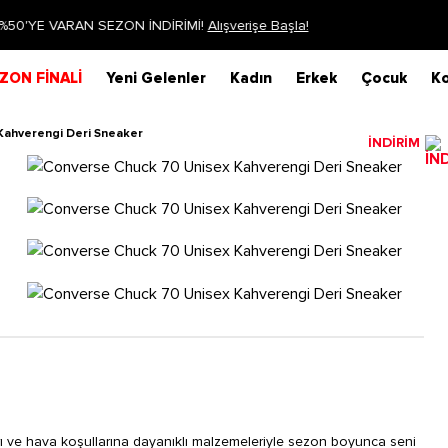
Siparişin 1-3 iş günü içerisinde kargoya verilecektir.
Daha Fazla Bilgi
ZON FİNALİ
Yeni Gelenler
Kadın
Erkek
Çocuk
Ko
Kahverengi Deri Sneaker
İNDİRİM
arı ve hava koşullarına dayanıklı malzemeleriyle sezon boyunca seni