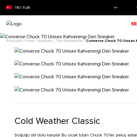
ZON İNDİRİMİ!
Alışverişe Başla!
TR | TUR
SE
Anasayfa
/
Erkek
/
Ayakkabı
/
Tüm Ayakkabılar
/
Converse Chuck 70 Unisex 
Cold Weather Classic
Soğuğu stil dolu karşıla! Bu sıcak tutan Chuck 70'ler, peluş ast