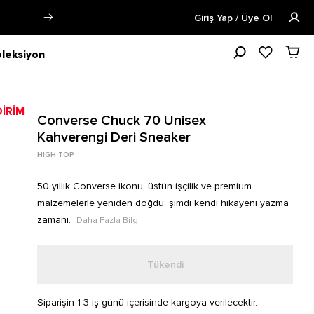
Öğrencilere Özel Tüm Ürünlerde %15 
Giriş Yap / Üye Ol
leksiyon
Converse Chuck 70 Unisex
Kahverengi Deri Sneaker
HIGH TOP
50 yıllık Converse ikonu, üstün işçilik ve premium
malzemelerle yeniden doğdu; şimdi kendi hikayeni yazma
zamanı.
Daha Fazla Bilgi
Tükendi
Siparişin 1-3 iş günü içerisinde kargoya verilecektir.