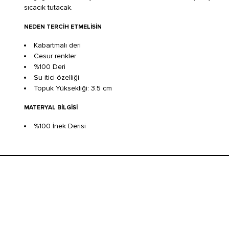
sıcacık tutacak.
NEDEN TERCIH ETMELISIN
Kabartmalı deri
Cesur renkler
%100 Deri
Su itici özelliği
Topuk Yüksekliği: 3.5 cm
MATERYAL BILGISI
%100 İnek Derisi