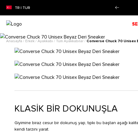
ZON İNDİRİMİ!
Alışverişe Başla!
TR | TUR
SE
Anasayfa
/
Erkek
/
Ayakkabı
/
Tüm Ayakkabılar
/
Converse Chuck 70 Unisex 
KLASİK BİR DOKUNUŞLA
Giyimine biraz cesur bir dokunuş yap, tıpkı bu baştan aşağı kalitel
kendi tarzını yarat.