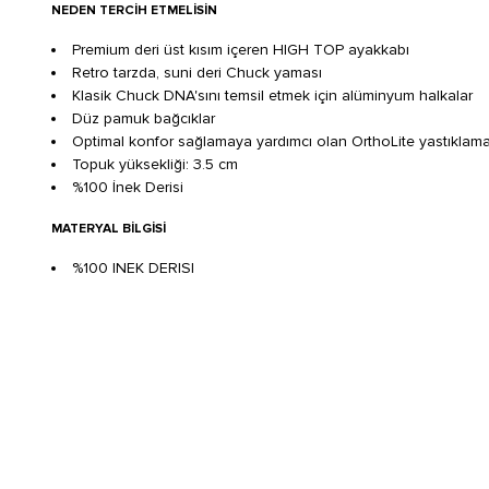
NEDEN TERCIH ETMELISIN
Premium deri üst kısım içeren HIGH TOP ayakkabı
Retro tarzda, suni deri Chuck yaması
Klasik Chuck DNA'sını temsil etmek için alüminyum halkalar
Düz pamuk bağcıklar
Optimal konfor sağlamaya yardımcı olan OrthoLite yastıklam
Topuk yüksekliği: 3.5 cm
%100 İnek Derisi
MATERYAL BILGISI
%100 INEK DERISI