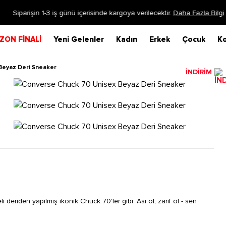
Siparişin 1-3 iş günü içerisinde kargoya verilecektir.
Daha Fazla Bilgi
ZON FİNALİ
Yeni Gelenler
Kadın
Erkek
Çocuk
Ko
Beyaz Deri Sneaker
İNDİRİM
i deriden yapılmış ikonik Chuck 70'ler gibi. Asi ol, zarif ol - sen