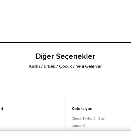
Diğer Seçenekler
Kadın
/
Erkek
/
Çocuk
/
Yeni Gelenler
ri
Koleksiyon
Chuck Taylor All Star
Chuck 70