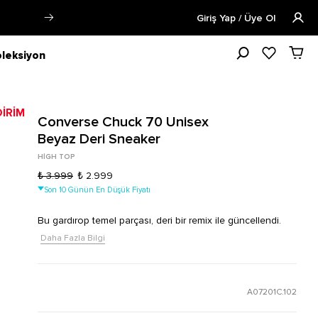
Öğrencilere Özel Tüm Ürünlerde %15 
Giriş Yap / Üye Ol
leksiyon
Converse Chuck 70 Unisex
Beyaz Deri Sneaker
HIGH TOP
₺ 3.999
₺ 2.999
Son 10 Günün En Düşük Fiyatı
Bu gardırop temel parçası, deri bir remix ile güncellendi.
Daha Fazla Bilgi
A07201C.102