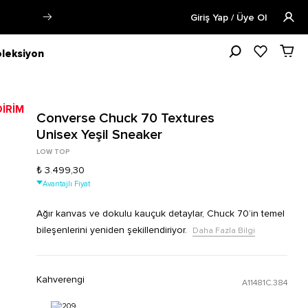
Siparişin 1-3 iş günü içerisinde kargoya verilecektir.
Giriş Yap / Üye Ol
leksiyon
Converse Chuck 70 Textures
Unisex Yeşil Sneaker
LOW TOP
₺ 3.499,30
Avantajlı Fiyat
Ağır kanvas ve dokulu kauçuk detaylar, Chuck 70’in temel
bileşenlerini yeniden şekillendiriyor.
Daha Fazla Bilgi
Kahverengi
A11481C.384