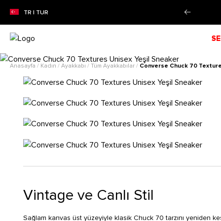
taksit imkanı!
Daha Fazla Bilgi
TR | TUR
SE
Anasayfa
/
Kadın
/
Ayakkabı
/
Tüm Ayakkabılar
/
Converse Chuck 70 Texture
Vintage ve Canlı Stil
Sağlam kanvas üst yüzeyiyle klasik Chuck 70 tarzını yeniden keş