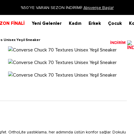
%50'YE VARAN SEZON İNDİRİMİ!
Alışverişe Başla!
ZON FİNALİ
Yeni Gelenler
Kadın
Erkek
Çocuk
Ko
s Unisex Yeşil Sneaker
İNDİRİM
fet. OrthoLite yastıklama, her adımında üstün konfor sağlar. Dokulu