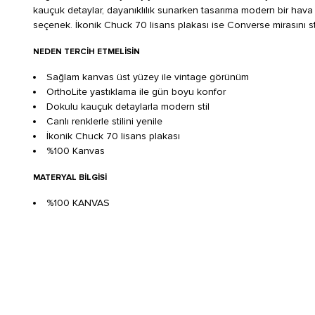
kauçuk detaylar, dayanıklılık sunarken tasarıma modern bir hava 
seçenek. İkonik Chuck 70 lisans plakası ise Converse mirasını stil
NEDEN TERCIH ETMELISIN
Sağlam kanvas üst yüzey ile vintage görünüm
OrthoLite yastıklama ile gün boyu konfor
Dokulu kauçuk detaylarla modern stil
Canlı renklerle stilini yenile
İkonik Chuck 70 lisans plakası
%100 Kanvas
MATERYAL BILGISI
%100 KANVAS