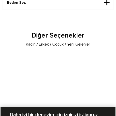
Diğer Seçenekler
Kadın
/
Erkek
/
Çocuk
/
Yeni Gelenler
Daha iyi bir deneyim için izninizi istiyoruz