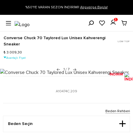
ARAN SEZON İNDİRİMİ!
Alışverişe Başla!
Siparişin 1-3 iş günü içeri
1
Converse Chuck 70 Taylored Lux Unisex Kahverengi
LOW TOP
Sneaker
₺ 3.009,30
Avantajlı Fiyat
1
/
7
İNDİRİM
A10474C.209
Beden Rehberi