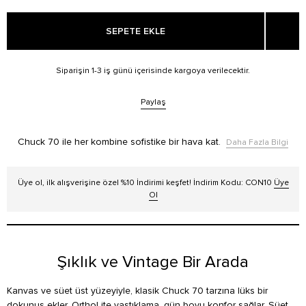
SEPETE EKLE
Siparişin 1-3 iş günü içerisinde kargoya verilecektir.
Paylaş
Chuck 70 ile her kombine sofistike bir hava kat.
Daha Fazla Bilgi
Üye ol, ilk alışverişine özel %10 İndirimi keşfet! İndirim Kodu: CON10
Üye
Ol
Şıklık ve Vintage Bir Arada
Kanvas ve süet üst yüzeyiyle, klasik Chuck 70 tarzına lüks bir
dokunuş ekler. OrthoLite yastıklama, gün boyu konfor sağlar. Süet