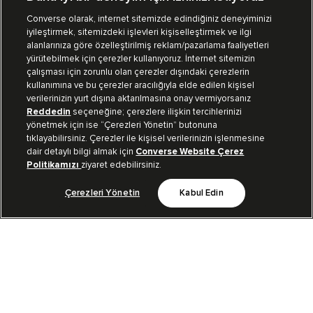
Converse olarak, internet sitemizde edindiğiniz deneyiminizi
iyileştirmek, sitemizdeki işlevleri kişiselleştirmek ve ilgi
Mağazalarımız
Sipariş Takibi
alanlarınıza göre özelleştirilmiş reklam/pazarlama faaliyetleri
yürütebilmek için çerezler kullanıyoruz. İnternet sitemizin
Müşteri İlişkileri
çalışması için zorunlu olan çerezler dışındaki çerezlerin
kullanımına ve bu çerezler aracılığıyla elde edilen kişisel
verilerinizin yurt dışına aktarılmasına onay vermiyorsanız
Koleksiyon
Reddedin
seçeneğine; çerezlere ilişkin tercihlerinizi
yönetmek için ise “Çerezleri Yönetin” butonuna
tıklayabilirsiniz. Çerezler ile kişisel verilerinizin işlenmesine
Kurumsal
dair detaylı bilgi almak için
Converse Website Çerez
Politikamızı
ziyaret edebilirsiniz.
Çerezleri Yönetin
Kabul Edin
Bizi Takip Et
TR
|
TUR