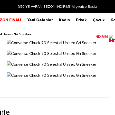
%50'YE VARAN SEZON İNDİRİMİ!
Alışverişe Başla!
ZON FİNALİ
Yeni Gelenler
Kadın
Erkek
Çocuk
Ko
l Unisex Gri Sneaker
İNDİRİM
irle