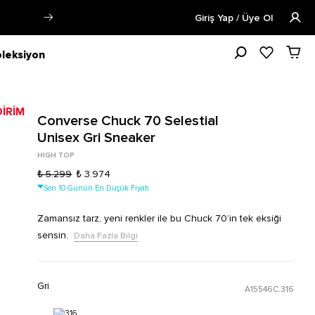
Siparişin 1-3 iş günü içerisinde kargoya v
Giriş Yap / Üye Ol
leksiyon
Converse Chuck 70 Selestial
Unisex Gri Sneaker
HIGH TOP
₺ 5.299
₺ 3.974
Son 10 Günün En Düşük Fiyatı
Zamansız tarz, yeni renkler ile bu Chuck 70’in tek eksiği
sensin.
Daha Fazla Bilgi
Gri
A15546C.316