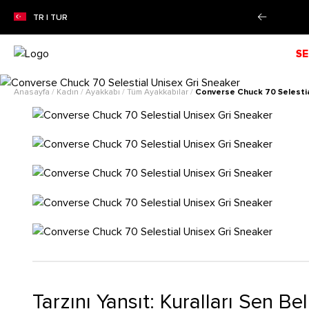
e farksız 4 taksit imkanı!
Daha Fazla Bilgi
TR | TUR
SE
Anasayfa
/
Kadın
/
Ayakkabı
/
Tüm Ayakkabılar
/
Converse Chuck 70 Selestia
Tarzını Yansıt: Kuralları Sen Bel