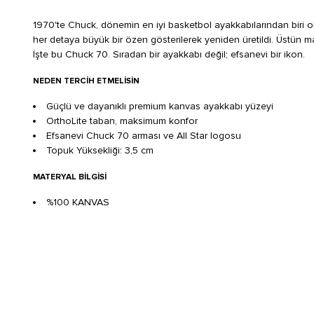
1970'te Chuck, dönemin en iyi basketbol ayakkabılarından biri ola
her detaya büyük bir özen gösterilerek yeniden üretildi. Üstün ma
İşte bu Chuck 70. Sıradan bir ayakkabı değil; efsanevi bir ikon.
NEDEN TERCIH ETMELISIN
Güçlü ve dayanıklı premium kanvas ayakkabı yüzeyi
OrthoLite taban, maksimum konfor
Efsanevi Chuck 70 arması ve All Star logosu
Topuk Yüksekliği: 3,5 cm
MATERYAL BILGISI
%100 KANVAS