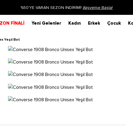
Siparişin 1-3 iş günü içerisinde kargoya veri
ZON FİNALİ
Yeni Gelenler
Kadın
Erkek
Çocuk
Ko
x Yeşil Bot