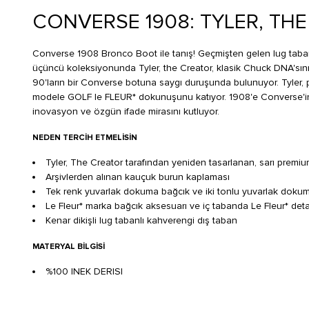
CONVERSE 1908: TYLER, THE
Converse 1908 Bronco Boot ile tanış! Geçmişten gelen lug taba
üçüncü koleksiyonunda Tyler, the Creator, klasik Chuck DNA'sını
90'ların bir Converse botuna saygı duruşunda bulunuyor. Tyler, 
modele GOLF le FLEUR* dokunuşunu katıyor. 1908'e Converse'in ku
inovasyon ve özgün ifade mirasını kutluyor.
NEDEN TERCIH ETMELISIN
Tyler, The Creator tarafından yeniden tasarlanan, sarı premiu
Arşivlerden alınan kauçuk burun kaplaması
Tek renk yuvarlak dokuma bağcık ve iki tonlu yuvarlak doku
Le Fleur* marka bağcık aksesuarı ve iç tabanda Le Fleur* deta
Kenar dikişli lug tabanlı kahverengi dış taban
MATERYAL BILGISI
%100 INEK DERISI