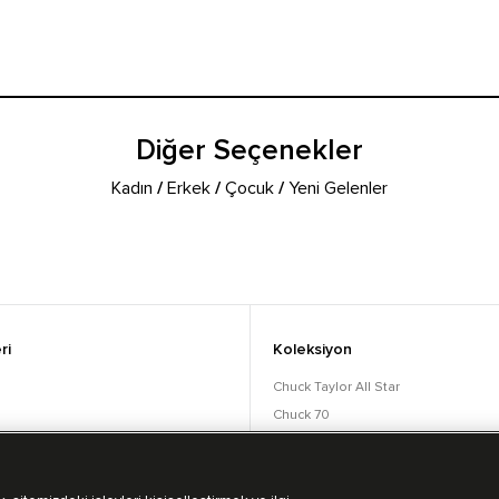
Diğer Seçenekler
Kadın
/
Erkek
/
Çocuk
/
Yeni Gelenler
ri
Koleksiyon
Chuck Taylor All Star
Chuck 70
orular
Lift
Run Star
Bot Koleksiyonu