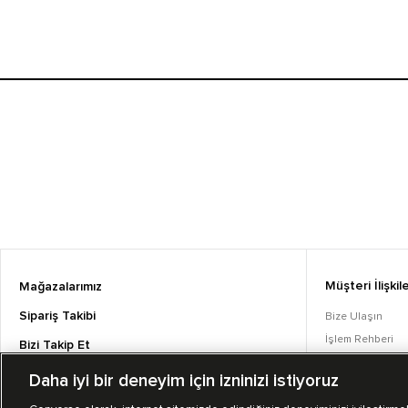
Müşteri İlişkile
Mağazalarımız
Sipariş Takibi
Bize Ulaşın
İşlem Rehberi
Bizi Takip Et
Sıkça Sorulan S
Daha iyi bir deneyim için izninizi istiyoruz
Converse Coins