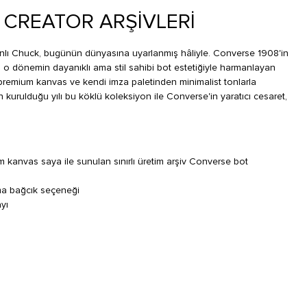
 CREATOR ARŞİVLERİ
nlı Chuck, bugünün dünyasına uyarlanmış hâliyle. Converse 1908'in
 o dönemin dayanıklı ama stil sahibi bot estetiğiyle harmanlayan
premium kanvas ve kendi imza paletinden minimalist tonlarla
rulduğu yılı bu köklü koleksiyon ile Converse'in yaratıcı cesaret,
m kanvas saya ile sunulan sınırlı üretim arşiv Converse bot
ma bağcık seçeneği
yı