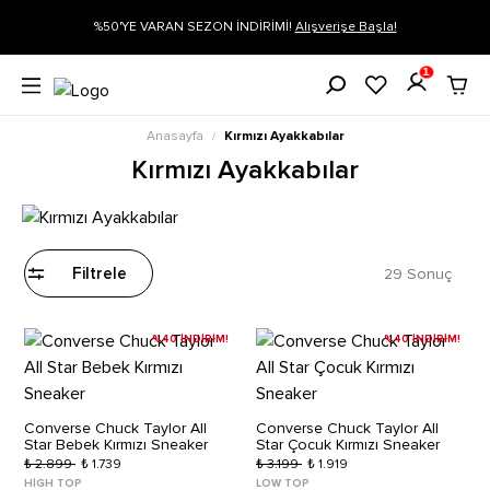
gi
%50'YE VARAN SEZON İNDİRİMİ!
Alışverişe Başla!
1
Anasayfa
Kırmızı Ayakkabılar
/
Kırmızı Ayakkabılar
29 Sonuç
Filtrele
%40 İNDİRİM!
%40 İNDİRİM!
Converse Chuck Taylor All
Converse Chuck Taylor All
Star Bebek Kırmızı Sneaker
Star Çocuk Kırmızı Sneaker
₺ 2.899
₺ 1.739
₺ 3.199
₺ 1.919
HIGH TOP
LOW TOP