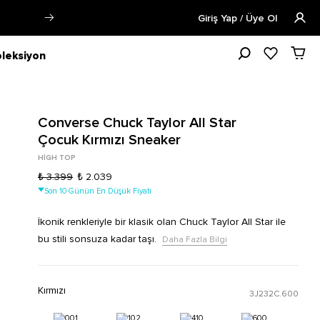
a Fazla Bilgi
Öğrencilere Özel Tüm 
Giriş Yap / Üye Ol
leksiyon
Converse Chuck Taylor All Star
Çocuk Kırmızı Sneaker
HIGH TOP
₺ 3.399
₺ 2.039
Son 10 Günün En Düşük Fiyatı
İkonik renkleriyle bir klasik olan Chuck Taylor All Star ile
bu stili sonsuza kadar taşı.
Daha Fazla Bilgi
Kırmızı
3J232C.600