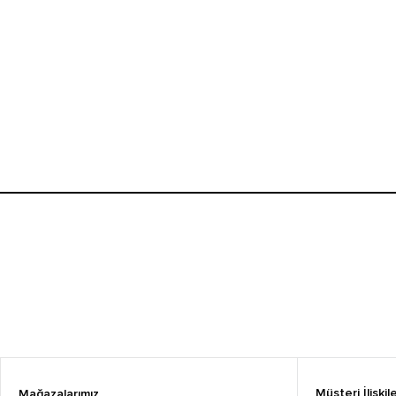
Müşteri İlişkile
Mağazalarımız