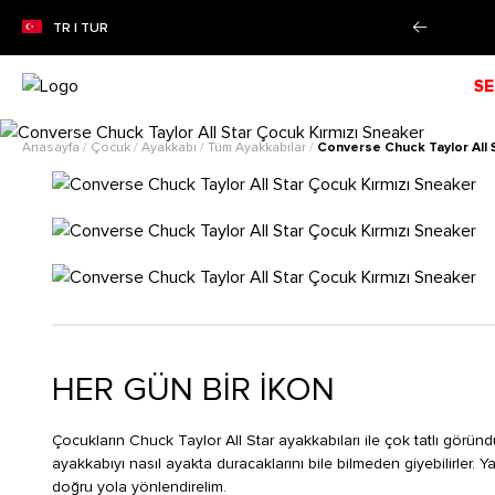
0'YE VARAN SEZON İNDİRİMİ!
Alışverişe Başla!
TR | TUR
SE
Anasayfa
/
Çocuk
/
Ayakkabı
/
Tüm Ayakkabılar
/
Converse Chuck Taylor All 
HER GÜN BİR İKON
Çocukların Chuck Taylor All Star ayakkabıları ile çok tatlı göründük
ayakkabıyı nasıl ayakta duracaklarını bile bilmeden giyebilirler. 
doğru yola yönlendirelim.