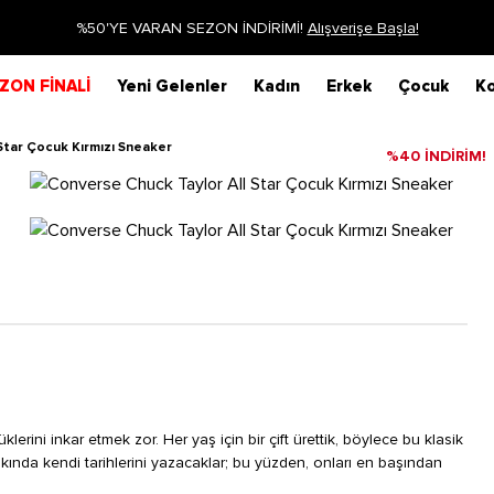
Siparişin 1-3 iş günü içerisinde kargoya verilecektir.
Dah
ZON FİNALİ
Yeni Gelenler
Kadın
Erkek
Çocuk
Ko
Star Çocuk Kırmızı Sneaker
%40 İNDİRİM!
lerini inkar etmek zor. Her yaş için bir çift ürettik, böylece bu klasik
Yakında kendi tarihlerini yazacaklar; bu yüzden, onları en başından