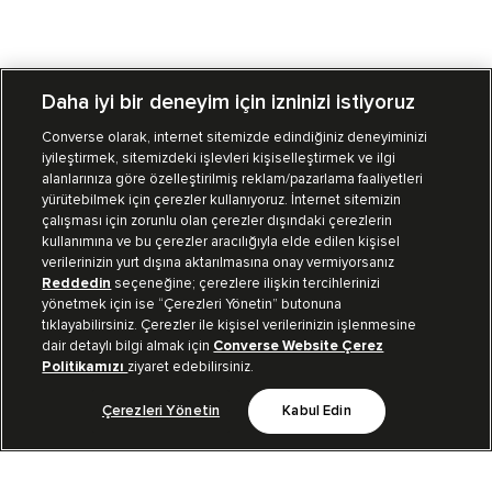
Daha iyi bir deneyim için izninizi istiyoruz
Converse olarak, internet sitemizde edindiğiniz deneyiminizi
iyileştirmek, sitemizdeki işlevleri kişiselleştirmek ve ilgi
Mağazalarımız
Sipariş Takibi
alanlarınıza göre özelleştirilmiş reklam/pazarlama faaliyetleri
yürütebilmek için çerezler kullanıyoruz. İnternet sitemizin
Müşteri İlişkileri
çalışması için zorunlu olan çerezler dışındaki çerezlerin
kullanımına ve bu çerezler aracılığıyla elde edilen kişisel
verilerinizin yurt dışına aktarılmasına onay vermiyorsanız
Koleksiyon
Reddedin
seçeneğine; çerezlere ilişkin tercihlerinizi
yönetmek için ise “Çerezleri Yönetin” butonuna
tıklayabilirsiniz. Çerezler ile kişisel verilerinizin işlenmesine
Kurumsal
dair detaylı bilgi almak için
Converse Website Çerez
Politikamızı
ziyaret edebilirsiniz.
Çerezleri Yönetin
Kabul Edin
Bizi Takip Et