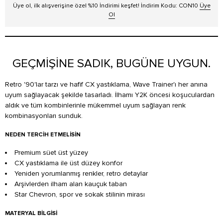
Üye ol, ilk alışverişine özel %10 İndirimi keşfet! İndirim Kodu: CON10
Üye
Ol
GEÇMİŞİNE SADIK, BUGÜNE UYGUN.
Retro '90'lar tarzı ve hafif CX yastıklama, Wave Trainer'ı her anına
uyum sağlayacak şekilde tasarladı. İlhamı Y2K öncesi koşuculardan
aldık ve tüm kombinlerinle mükemmel uyum sağlayan renk
kombinasyonları sunduk.
NEDEN TERCIH ETMELISIN
Premium süet üst yüzey
CX yastıklama ile üst düzey konfor
Yeniden yorumlanmış renkler, retro detaylar
Arşivlerden ilham alan kauçuk taban
Star Chevron, spor ve sokak stilinin mirası
MATERYAL BILGISI