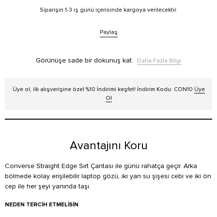
Siparişin 1-3 iş günü içerisinde kargoya verilecektir.
Paylaş
Görünüşe sade bir dokunuş kat.
Daha Fazla Bilgi
Üye ol, ilk alışverişine özel %10 İndirimi keşfet! İndirim Kodu: CON10
Üye
Ol
Avantajını Koru
Converse Straight Edge Sırt Çantası ile günü rahatça geçir. Arka
bölmede kolay erişilebilir laptop gözü, iki yan su şişesi cebi ve iki ön
cep ile her şeyi yanında taşı.
NEDEN TERCIH ETMELISIN