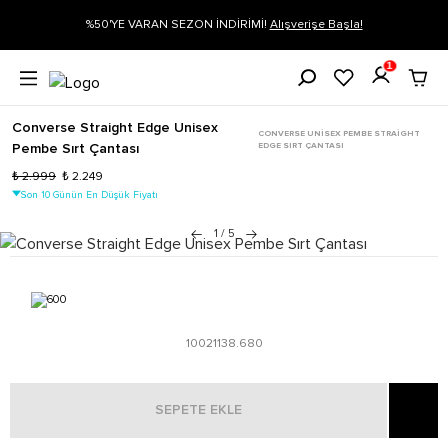
%50'YE VARAN SEZON İNDİRİMİ!
Alışverişe Başla!
Sip
1
Converse Straight Edge Unisex
CONVERSE UNISEX PEMBE STRAIGHT
EDGE SIRT ÇANTASI
Pembe Sırt Çantası
₺ 2.999
₺ 2.249
Son 10 Günün En Düşük Fiyatı
1
/
5
10021138.680
SEPETE EKLE