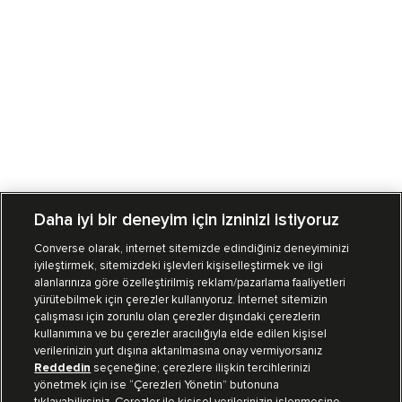
Daha iyi bir deneyim için izninizi istiyoruz
Converse olarak, internet sitemizde edindiğiniz deneyiminizi
iyileştirmek, sitemizdeki işlevleri kişiselleştirmek ve ilgi
Mağazalarımız
Sipariş Takibi
alanlarınıza göre özelleştirilmiş reklam/pazarlama faaliyetleri
yürütebilmek için çerezler kullanıyoruz. İnternet sitemizin
Müşteri İlişkileri
çalışması için zorunlu olan çerezler dışındaki çerezlerin
kullanımına ve bu çerezler aracılığıyla elde edilen kişisel
verilerinizin yurt dışına aktarılmasına onay vermiyorsanız
Koleksiyon
Reddedin
seçeneğine; çerezlere ilişkin tercihlerinizi
yönetmek için ise “Çerezleri Yönetin” butonuna