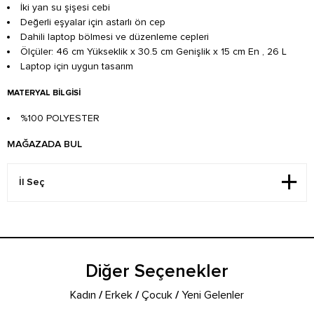
İki yan su şişesi cebi
Değerli eşyalar için astarlı ön cep
Dahili laptop bölmesi ve düzenleme cepleri
Ölçüler: 46 cm Yükseklik x 30.5 cm Genişlik x 15 cm En , 26 L
Laptop için uygun tasarım
MATERYAL BILGISI
%100 POLYESTER
MAĞAZADA BUL
Diğer Seçenekler
Kadın
/
Erkek
/
Çocuk
/
Yeni Gelenler