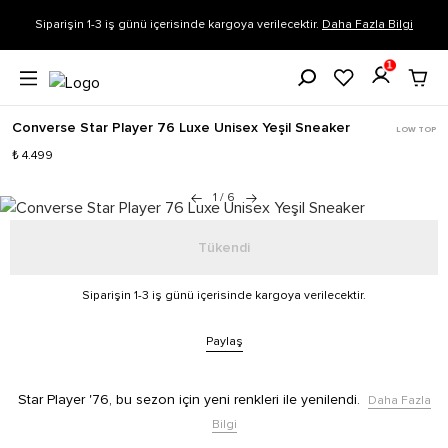
Siparişin 1-3 iş günü içerisinde kargoya verilecektir.
Daha Fazla Bilgi
1
Converse Star Player 76 Luxe Unisex Yeşil Sneaker
LOW TOP
₺ 4.499
1
/
6
Tükendi
Siparişin 1-3 iş günü içerisinde kargoya verilecektir.
Paylaş
Star Player '76, bu sezon için yeni renkleri ile yenilendi.
Daha Fazla
Bilgi