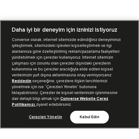
Daha iyi bir deneyim için izninizi istiyoruz
Converse olarak, internet sitemizde edindiğiniz deneyiminizi
iyileştirmek, sitemizdeki işlevleri kişiselleştirmek ve ilgi
Mağazalarımız
Sipariş Takibi
alanlarınıza göre özelleştirilmiş reklam/pazarlama faaliyetleri
yürütebilmek için çerezler kullanıyoruz. İnternet sitemizin
Müşteri İlişkileri
çalışması için zorunlu olan çerezler dışındaki çerezlerin
kullanımına ve bu çerezler aracılığıyla elde edilen kişisel
verilerinizin yurt dışına aktarılmasına onay vermiyorsanız
Koleksiyon
Reddedin
seçeneğine; çerezlere ilişkin tercihlerinizi
yönetmek için ise “Çerezleri Yönetin” butonuna
tıklayabilirsiniz. Çerezler ile kişisel verilerinizin işlenmesine
Kurumsal
dair detaylı bilgi almak için
Converse Website Çerez
Politikamızı
ziyaret edebilirsiniz.
Çerezleri Yönetin
Kabul Edin
Bizi Takip Et