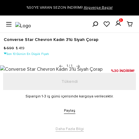
%50'YE VARAN SEZON İNDİRİMİ!
Alışverişe Başla!
Siparişin 1-3 iş 
1
Converse Star Chevron Kadın 3'lü Siyah Çorap
₺ 599
₺ 419
Son 10 Günün En Düşük Fiyatı
1
/
1
%30 İNDİRİM!
Tükendi
Siparişin 1-3 iş günü içerisinde kargoya verilecektir.
Paylaş
Daha Fazla Bilgi