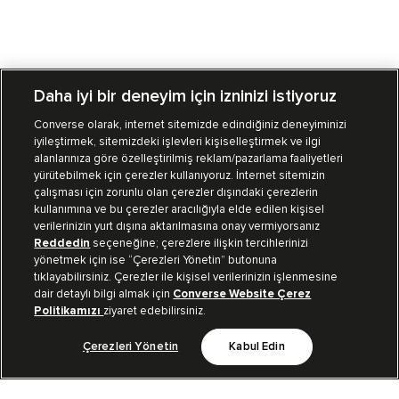
Daha iyi bir deneyim için izninizi istiyoruz
Converse olarak, internet sitemizde edindiğiniz deneyiminizi
iyileştirmek, sitemizdeki işlevleri kişiselleştirmek ve ilgi
Mağazalarımız
Sipariş Takibi
alanlarınıza göre özelleştirilmiş reklam/pazarlama faaliyetleri
yürütebilmek için çerezler kullanıyoruz. İnternet sitemizin
Müşteri İlişkileri
çalışması için zorunlu olan çerezler dışındaki çerezlerin
kullanımına ve bu çerezler aracılığıyla elde edilen kişisel
verilerinizin yurt dışına aktarılmasına onay vermiyorsanız
Koleksiyon
Reddedin
seçeneğine; çerezlere ilişkin tercihlerinizi
yönetmek için ise “Çerezleri Yönetin” butonuna
tıklayabilirsiniz. Çerezler ile kişisel verilerinizin işlenmesine
Kurumsal
dair detaylı bilgi almak için
Converse Website Çerez
Politikamızı
ziyaret edebilirsiniz.
Çerezleri Yönetin
Kabul Edin
Bizi Takip Et