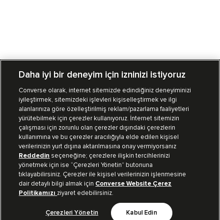
Daha iyi bir deneyim için izninizi istiyoruz
Converse olarak, internet sitemizde edindiğiniz deneyiminizi
iyileştirmek, sitemizdeki işlevleri kişiselleştirmek ve ilgi
Mağazalarımız
Sipariş Takibi
alanlarınıza göre özelleştirilmiş reklam/pazarlama faaliyetleri
yürütebilmek için çerezler kullanıyoruz. İnternet sitemizin
Müşteri İlişkileri
çalışması için zorunlu olan çerezler dışındaki çerezlerin
kullanımına ve bu çerezler aracılığıyla elde edilen kişisel
verilerinizin yurt dışına aktarılmasına onay vermiyorsanız
Koleksiyon
Reddedin
seçeneğine; çerezlere ilişkin tercihlerinizi
yönetmek için ise “Çerezleri Yönetin” butonuna
tıklayabilirsiniz. Çerezler ile kişisel verilerinizin işlenmesine
Kurumsal
dair detaylı bilgi almak için
Converse Website Çerez
Politikamızı
ziyaret edebilirsiniz.
Çerezleri Yönetin
Kabul Edin
Bizi Takip Et