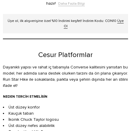
hazır!
Daha Fazla Bilgi
Üye ol, ilk alışverişine özel %10 İndirimi keşfet! İndirim Kodu: CON10
Üye
Ol
Cesur Platformlar
Dayanıklı yapısı ve rahat iç tabanıyla Converse kalitesini yansıtan bu
model, her adımda sana destek olurken tarzını da ön plana çıkarıyor.
Run Star Hike ile sokaklarda, parkta veya şehrin dışında her an stilini
ifade et!
NEDEN TERCIH ETMELISIN
Üst düzey konfor
Kauçuk taban
İkonik Chuck Taylor logosu
Üst düzey nefes alabilirlik