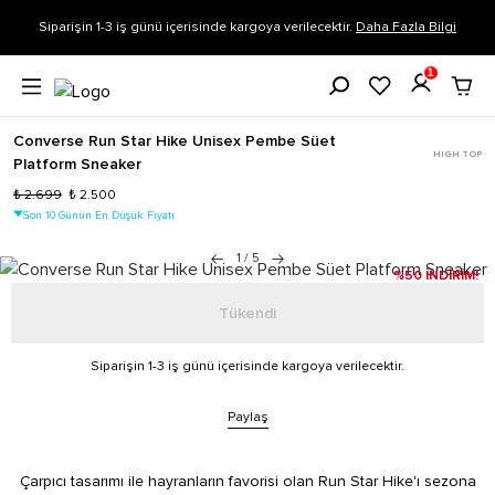
Siparişin 1-3 iş günü içerisinde kargoya verilecektir.
Daha Fazla Bilgi
1
Converse Run Star Hike Unisex Pembe Süet
HIGH TOP
Platform Sneaker
₺ 2.699
₺ 2.500
Son 10 Günün En Düşük Fiyatı
1
/
5
%50 İNDİRİM!
Tükendi
Siparişin 1-3 iş günü içerisinde kargoya verilecektir.
Paylaş
Çarpıcı tasarımı ile hayranların favorisi olan Run Star Hike'ı sezona