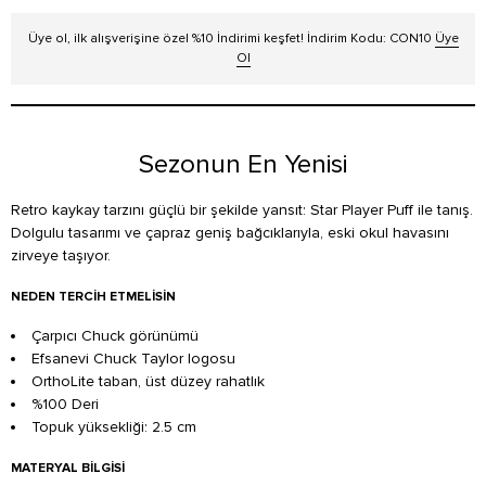
Üye ol, ilk alışverişine özel %10 İndirimi keşfet! İndirim Kodu: CON10
Üye
Ol
Sezonun En Yenisi
Retro kaykay tarzını güçlü bir şekilde yansıt: Star Player Puff ile tanış.
Dolgulu tasarımı ve çapraz geniş bağcıklarıyla, eski okul havasını
zirveye taşıyor.
NEDEN TERCIH ETMELISIN
Çarpıcı Chuck görünümü
Efsanevi Chuck Taylor logosu
OrthoLite taban, üst düzey rahatlık
%100 Deri
Topuk yüksekliği: 2.5 cm
MATERYAL BILGISI