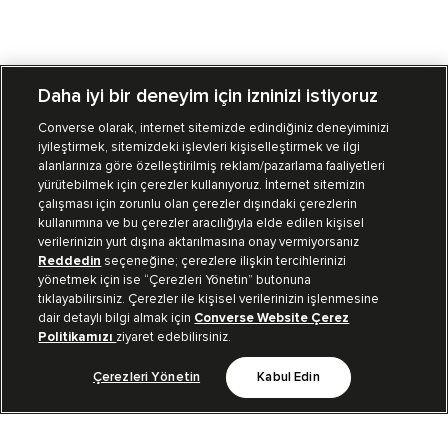
Daha iyi bir deneyim için izninizi istiyoruz
Converse olarak, internet sitemizde edindiğiniz deneyiminizi
iyileştirmek, sitemizdeki işlevleri kişiselleştirmek ve ilgi
Mağazalarımız
Sipariş Takibi
alanlarınıza göre özelleştirilmiş reklam/pazarlama faaliyetleri
yürütebilmek için çerezler kullanıyoruz. İnternet sitemizin
Müşteri İlişkileri
çalışması için zorunlu olan çerezler dışındaki çerezlerin
kullanımına ve bu çerezler aracılığıyla elde edilen kişisel
verilerinizin yurt dışına aktarılmasına onay vermiyorsanız
Koleksiyon
Reddedin
seçeneğine; çerezlere ilişkin tercihlerinizi
yönetmek için ise “Çerezleri Yönetin” butonuna
tıklayabilirsiniz. Çerezler ile kişisel verilerinizin işlenmesine
Kurumsal
dair detaylı bilgi almak için
Converse Website Çerez
Politikamızı
ziyaret edebilirsiniz.
Çerezleri Yönetin
Kabul Edin
Bizi Takip Et