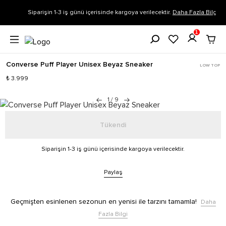
Siparişin 1-3 iş günü içerisinde kargoya verilecektir.
Daha Fazla Bilgi
1
Converse Puff Player Unisex Beyaz Sneaker
LOW TOP
₺ 3.999
1
/
9
Tükendi
Siparişin 1-3 iş günü içerisinde kargoya verilecektir.
Paylaş
Geçmişten esinlenen sezonun en yenisi ile tarzını tamamla!
Daha
Fazla Bilgi