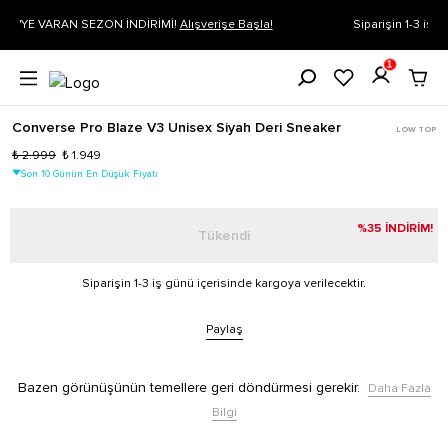
 Başla!
Siparişin 1-3 iş günü içerisinde kargoya verilecektir.
Daha Fa
1
Converse Pro Blaze V3 Unisex Siyah Deri Sneaker
LOW TOP
₺ 2.999
₺ 1.949
Son 10 Günün En Düşük Fiyatı
NaN
/
NaN
%35 İNDİRİM!
Tükendi
Siparişin 1-3 iş günü içerisinde kargoya verilecektir.
Paylaş
Bazen görünüşünün temellere geri döndürmesi gerekir.
Daha Fazla
Bilgi