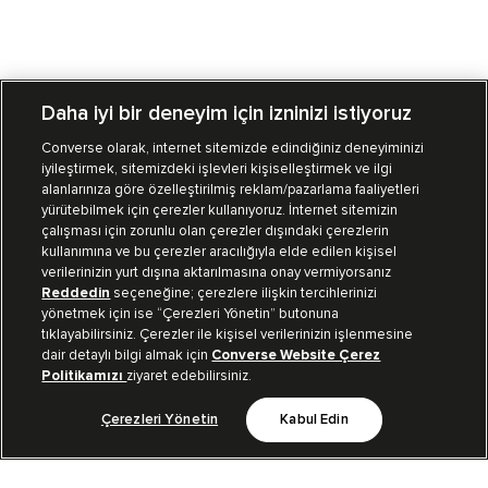
Daha iyi bir deneyim için izninizi istiyoruz
Converse olarak, internet sitemizde edindiğiniz deneyiminizi
iyileştirmek, sitemizdeki işlevleri kişiselleştirmek ve ilgi
Mağazalarımız
Sipariş Takibi
alanlarınıza göre özelleştirilmiş reklam/pazarlama faaliyetleri
yürütebilmek için çerezler kullanıyoruz. İnternet sitemizin
Müşteri İlişkileri
çalışması için zorunlu olan çerezler dışındaki çerezlerin
kullanımına ve bu çerezler aracılığıyla elde edilen kişisel
verilerinizin yurt dışına aktarılmasına onay vermiyorsanız
Koleksiyon
Reddedin
seçeneğine; çerezlere ilişkin tercihlerinizi
yönetmek için ise “Çerezleri Yönetin” butonuna
tıklayabilirsiniz. Çerezler ile kişisel verilerinizin işlenmesine
Kurumsal
dair detaylı bilgi almak için
Converse Website Çerez
Politikamızı
ziyaret edebilirsiniz.
Çerezleri Yönetin
Kabul Edin
Bizi Takip Et