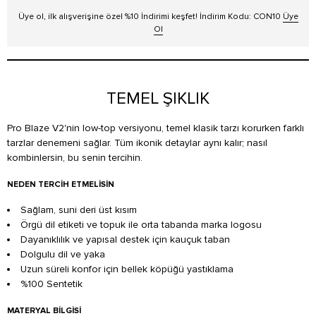
Üye ol, ilk alışverişine özel %10 İndirimi keşfet! İndirim Kodu: CON10
Üye
Ol
TEMEL ŞIKLIK
Pro Blaze V2'nin low-top versiyonu, temel klasik tarzı korurken farklı
tarzlar denemeni sağlar. Tüm ikonik detaylar aynı kalır; nasıl
kombinlersin, bu senin tercihin.
NEDEN TERCIH ETMELISIN
Sağlam, suni deri üst kısım
Örgü dil etiketi ve topuk ile orta tabanda marka logosu
Dayanıklılık ve yapısal destek için kauçuk taban
Dolgulu dil ve yaka
Uzun süreli konfor için bellek köpüğü yastıklama
%100 Sentetik
MATERYAL BILGISI