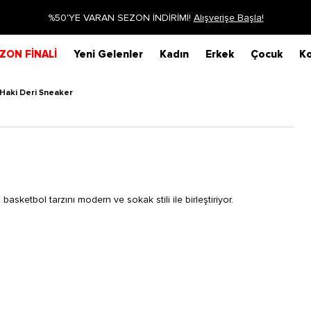
Siparişin 1-3 iş günü içerisinde kargoya veri
ZON FİNALİ
Yeni Gelenler
Kadın
Erkek
Çocuk
Ko
Haki Deri Sneaker
sketbol tarzını modern ve sokak stili ile birleştiriyor.