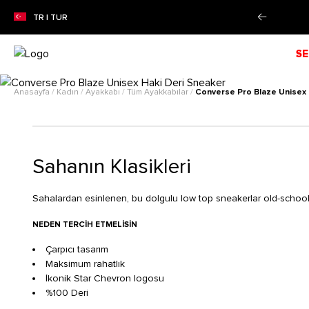
%50'YE VARAN SEZON İNDİRİMİ!
Alışverişe Başla!
TR | TUR
SE
Anasayfa
/
Kadın
/
Ayakkabı
/
Tüm Ayakkabılar
/
Converse Pro Blaze Unisex 
Sahanın Klasikleri
Sahalardan esinlenen, bu dolgulu low top sneakerlar old-school ba
NEDEN TERCIH ETMELISIN
Çarpıcı tasarım
Maksimum rahatlık
İkonik Star Chevron logosu
%100 Deri