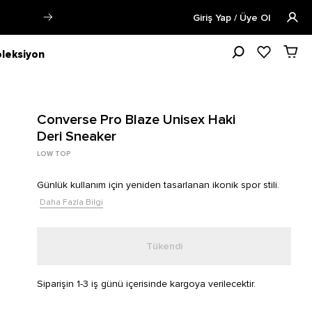
lecektir.
Daha Fazla Bilgi
Öğrenciler
Giriş Yap / Üye Ol
leksiyon
Converse Pro Blaze Unisex Haki
Deri Sneaker
LOW TOP
Günlük kullanım için yeniden tasarlanan ikonik spor stili.
Daha Fazla Bilgi
Tükendi
Siparişin 1-3 iş günü içerisinde kargoya verilecektir.