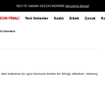
Siparişin 1-3 iş günü içerisinde kargoya verilecektir.
Dah
ZON FİNALİ
Yeni Gelenler
Kadın
Erkek
Çocuk
Ko
Gri Sneaker
i deri malzeme bu spor ikonuna keskin bir döngü eklerken, memory