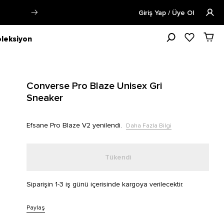
a Fazla Bilgi
Öğrencilere Özel Tüm 
Giriş Yap / Üye Ol
leksiyon
Converse Pro Blaze Unisex Gri
Sneaker
Efsane Pro Blaze V2 yenilendi.
Daha Fazla Bilgi
Tükendi
Siparişin 1-3 iş günü içerisinde kargoya verilecektir.
Paylaş