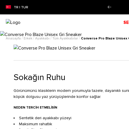
0'YE VARAN SEZON İNDİRİMİ!
Alışverişe Başla!
TR | TUR
SE
Anasayfa
/
Erkek
/
Ayakkabı
/
Tüm Ayakkabılar
/
Converse Pro Blaze Unisex 
Sokağın Ruhu
Görünümünü klasiklerin modern yorumuyla tazele, dayanıklı sun
köpük dolgusu yaz yürüyüşlerinde konfor sağlar.
NEDEN TERCIH ETMELISIN
Sentetik deri ayakkabı yüzeyi
Maksimum rahatlık