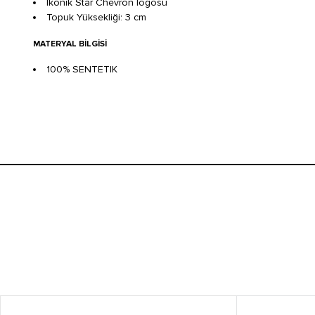
İkonik Star Chevron logosu
Topuk Yüksekliği: 3 cm
MATERYAL BILGISI
100% SENTETIK