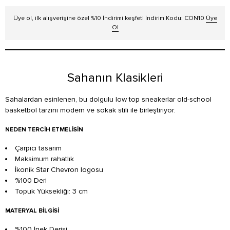
Üye ol, ilk alışverişine özel %10 İndirimi keşfet! İndirim Kodu: CON10
Üye
Ol
Sahanın Klasikleri
Sahalardan esinlenen, bu dolgulu low top sneakerlar old-school
basketbol tarzını modern ve sokak stili ile birleştiriyor.
NEDEN TERCIH ETMELISIN
Çarpıcı tasarım
Maksimum rahatlık
İkonik Star Chevron logosu
%100 Deri
Topuk Yüksekliği: 3 cm
MATERYAL BILGISI
%100 İnek Derisi