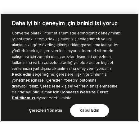
Daha iyi bir deneyim için izninizi istiyoruz
Converse olarak, internet sitemizde edindiğiniz deneyiminizi
iyileştirmek, sitemizdeki işlevleri kişiselleştirmek ve ilgi
Mağazalarımız
Sipariş Takibi
alanlarınıza göre özelleştirilmiş reklam/pazarlama faaliyetleri
yürütebilmek için çerezler kullanıyoruz. İnternet sitemizin
Müşteri İlişkileri
çalışması için zorunlu olan çerezler dışındaki çerezlerin
kullanımına ve bu çerezler aracılığıyla elde edilen kişisel
verilerinizin yurt dışına aktarılmasına onay vermiyorsanız
Koleksiyon
Reddedin
seçeneğine; çerezlere ilişkin tercihlerinizi
yönetmek için ise “Çerezleri Yönetin” butonuna
tıklayabilirsiniz. Çerezler ile kişisel verilerinizin işlenmesine
Kurumsal
dair detaylı bilgi almak için
Converse Website Çerez
Politikamızı
ziyaret edebilirsiniz.
Çerezleri Yönetin
Kabul Edin
Bizi Takip Et