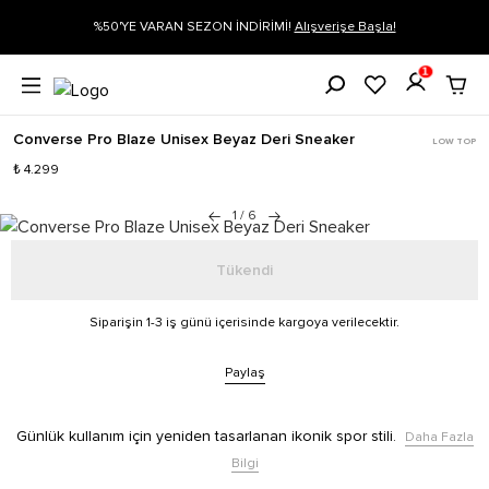
İRİMİ!
Alışverişe Başla!
Siparişin 1-3 iş günü içerisinde kargoya veri
1
Converse Pro Blaze Unisex Beyaz Deri Sneaker
LOW TOP
₺ 4.299
1
/
6
Tükendi
Siparişin 1-3 iş günü içerisinde kargoya verilecektir.
Paylaş
Günlük kullanım için yeniden tasarlanan ikonik spor stili.
Daha Fazla
Bilgi