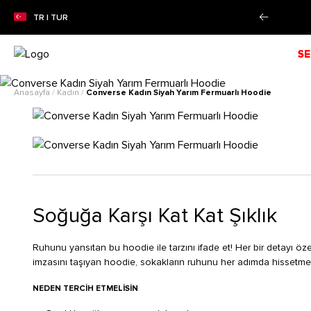
 VARAN SEZON İNDİRİMİ!
Alışverişe Başla!
TR | TUR
SE
Anasayfa
/
Kadın
/
Converse Kadın Siyah Yarım Fermuarlı Hoodie
Soğuğa Karşı Kat Kat Şıklık
Ruhunu yansıtan bu hoodie ile tarzını ifade et! Her bir detayı öz
imzasını taşıyan hoodie, sokakların ruhunu her adımda hissetme
NEDEN TERCIH ETMELISIN