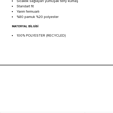
Sıcaklık sağlayan yumuşak terry kumaş
Standart fit
Yarım fermuarlı
%80 pamuk %20 polyester
MATERYAL BILGISI
100% POLYESTER (RECYCLED)