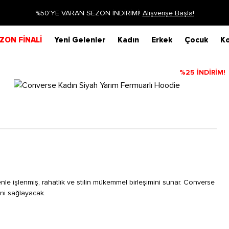
Siparişin 1-3 iş günü içerisinde kargoya verilecektir.
Daha Fa
ZON FİNALİ
Yeni Gelenler
Kadın
Erkek
Çocuk
Ko
%25 İNDİRİM!
enle işlenmiş, rahatlık ve stilin mükemmel birleşimini sunar. Converse
ni sağlayacak.