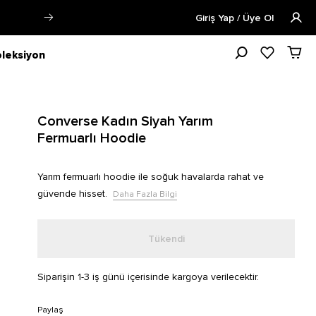
zla Bilgi
Öğrencilere Özel Tüm Ürü
Giriş Yap / Üye Ol
leksiyon
Converse Kadın Siyah Yarım
Fermuarlı Hoodie
Yarım fermuarlı hoodie ile soğuk havalarda rahat ve
güvende hisset.
Daha Fazla Bilgi
Tükendi
Siparişin 1-3 iş günü içerisinde kargoya verilecektir.
Paylaş