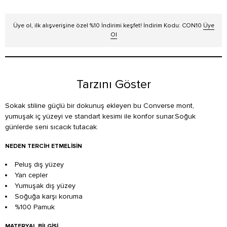
Üye ol, ilk alışverişine özel %10 İndirimi keşfet! İndirim Kodu: CON10
Üye
Ol
Tarzını Göster
Sokak stiline güçlü bir dokunuş ekleyen bu Converse mont,
yumuşak iç yüzeyi ve standart kesimi ile konfor sunar.Soğuk
günlerde seni sıcacık tutacak.
NEDEN TERCİH ETMELİSİN
Peluş dış yüzey
Yan cepler
Yumuşak dış yüzey
Soğuğa karşı koruma
%100 Pamuk
MATERYAL BILGISI