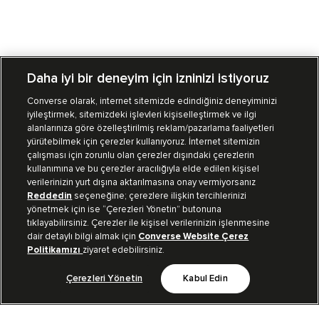
Daha iyi bir deneyim için izninizi istiyoruz
Converse olarak, internet sitemizde edindiğiniz deneyiminizi
iyileştirmek, sitemizdeki işlevleri kişiselleştirmek ve ilgi
Mağazalarımız
Sipariş Takibi
alanlarınıza göre özelleştirilmiş reklam/pazarlama faaliyetleri
yürütebilmek için çerezler kullanıyoruz. İnternet sitemizin
Müşteri İlişkileri
çalışması için zorunlu olan çerezler dışındaki çerezlerin
kullanımına ve bu çerezler aracılığıyla elde edilen kişisel
verilerinizin yurt dışına aktarılmasına onay vermiyorsanız
Koleksiyon
Reddedin
seçeneğine; çerezlere ilişkin tercihlerinizi
yönetmek için ise “Çerezleri Yönetin” butonuna
tıklayabilirsiniz. Çerezler ile kişisel verilerinizin işlenmesine
Kurumsal
dair detaylı bilgi almak için
Converse Website Çerez
Politikamızı
ziyaret edebilirsiniz.
Çerezleri Yönetin
Kabul Edin
Bizi Takip Et