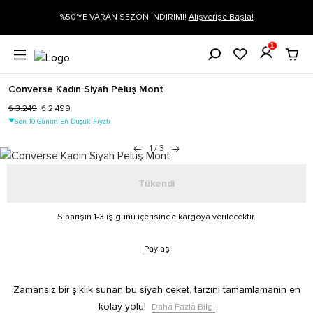
%50'YE VARAN SEZON İNDİRİMİ!
Alışverişe Başla!
Siparişin
1
Converse Kadın Siyah Peluş Mont
₺ 3.249
₺ 2.499
Son 10 Günün En Düşük Fiyatı
1
/
3
Tükendi
Siparişin 1-3 iş günü içerisinde kargoya verilecektir.
Paylaş
Zamansız bir şıklık sunan bu siyah ceket, tarzını tamamlamanın en
kolay yolu!
Daha Fazla Bilgi