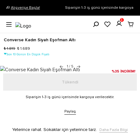
Siparişin 1-3 iş günü içerisinde kargoya verilecektir.
Daha Fazla Bilgi
1
Converse Kadın Siyah Eşofman Altı
₺ 1.819
₺ 1.689
Son 10 Günün En Düşük Fiyatı
1
/
5
%35 İNDİRİM!
Tükendi
Siparişin 1-3 iş günü içerisinde kargoya verilecektir.
Paylaş
Yeterince rahat. Sokaklar için yeterince tarz.
Daha Fazla Bilgi