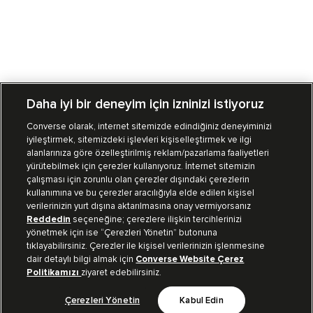
Daha iyi bir deneyim için izninizi istiyoruz
Converse olarak, internet sitemizde edindiğiniz deneyiminizi
iyileştirmek, sitemizdeki işlevleri kişiselleştirmek ve ilgi
Mağazalarımız
Sipariş Takibi
alanlarınıza göre özelleştirilmiş reklam/pazarlama faaliyetleri
yürütebilmek için çerezler kullanıyoruz. İnternet sitemizin
Müşteri İlişkileri
çalışması için zorunlu olan çerezler dışındaki çerezlerin
kullanımına ve bu çerezler aracılığıyla elde edilen kişisel
verilerinizin yurt dışına aktarılmasına onay vermiyorsanız
Koleksiyon
Reddedin
seçeneğine; çerezlere ilişkin tercihlerinizi
yönetmek için ise “Çerezleri Yönetin” butonuna
tıklayabilirsiniz. Çerezler ile kişisel verilerinizin işlenmesine
Kurumsal
dair detaylı bilgi almak için
Converse Website Çerez
Politikamızı
ziyaret edebilirsiniz.
Çerezleri Yönetin
Kabul Edin
Bizi Takip Et