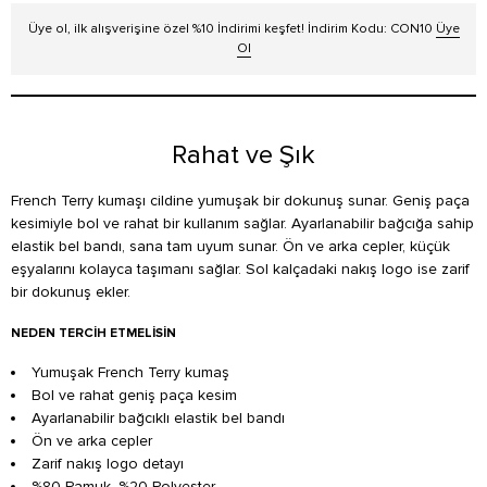
Üye ol, ilk alışverişine özel %10 İndirimi keşfet! İndirim Kodu: CON10
Üye
Ol
Rahat ve Şık
French Terry kumaşı cildine yumuşak bir dokunuş sunar. Geniş paça
kesimiyle bol ve rahat bir kullanım sağlar. Ayarlanabilir bağcığa sahip
elastik bel bandı, sana tam uyum sunar. Ön ve arka cepler, küçük
eşyalarını kolayca taşımanı sağlar. Sol kalçadaki nakış logo ise zarif
bir dokunuş ekler.
NEDEN TERCIH ETMELISIN
Yumuşak French Terry kumaş
Bol ve rahat geniş paça kesim
Ayarlanabilir bağcıklı elastik bel bandı
Ön ve arka cepler
Zarif nakış logo detayı
%80 Pamuk, %20 Polyester