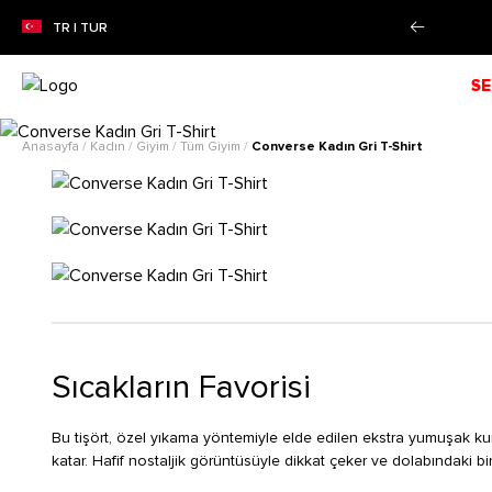
0'YE VARAN SEZON İNDİRİMİ!
Alışverişe Başla!
TR | TUR
SE
Anasayfa
/
Kadın
/
Giyim
/
Tüm Giyim
/
Converse Kadın Gri T-Shirt
Sıcakların Favorisi
Bu tişört, özel yıkama yöntemiyle elde edilen ekstra yumuşak k
katar. Hafif nostaljik görüntüsüyle dikkat çeker ve dolabındaki b