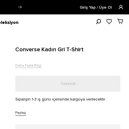
a Fazla Bilgi
Öğrencilere Özel Tüm 
Giriş Yap / Üye Ol
leksiyon
Converse Kadın Gri T-Shirt
Daha Fazla Bilgi
Tükendi
Siparişin 1-3 iş günü içerisinde kargoya verilecektir.
Paylaş