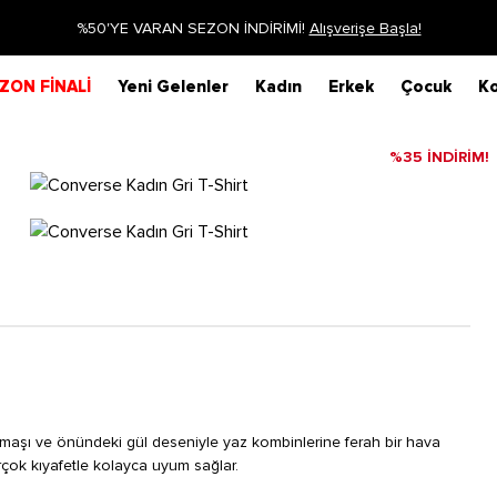
Siparişin 1-3 iş günü içerisinde kargoya verilecektir.
Dah
ZON FİNALİ
Yeni Gelenler
Kadın
Erkek
Çocuk
Ko
%35 İNDİRİM!
umaşı ve önündeki gül deseniyle yaz kombinlerine ferah bir hava
irçok kıyafetle kolayca uyum sağlar.