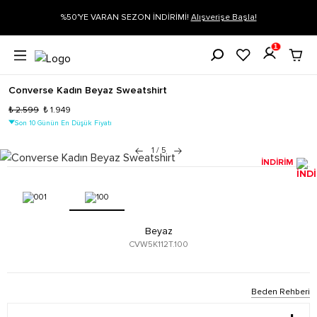
ARAN SEZON İNDİRİMİ!
Alışverişe Başla!
Siparişin 1-3 iş günü içeri
1
Converse Kadın Beyaz Sweatshirt
₺ 2.599
₺ 1.949
Son 10 Günün En Düşük Fiyatı
1
/
5
İNDİRİM
Beyaz
CVW5K112T.100
Beden Rehberi