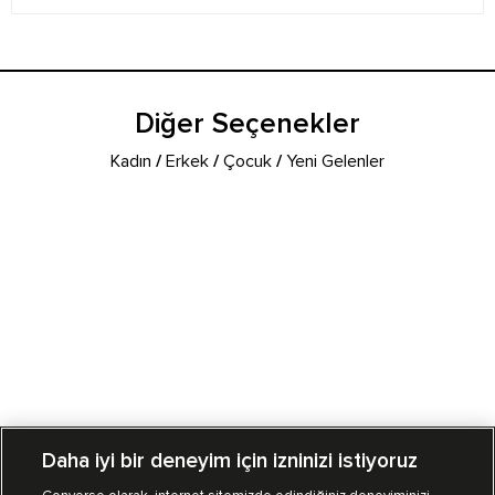
Diğer Seçenekler
Kadın
/
Erkek
/
Çocuk
/
Yeni Gelenler
Daha iyi bir deneyim için izninizi istiyoruz