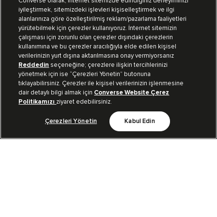
Converse olarak, internet sitemizde edindiğiniz deneyiminizi
iyileştirmek, sitemizdeki işlevleri kişiselleştirmek ve ilgi
Mağazalarımız
Sipariş Takibi
alanlarınıza göre özelleştirilmiş reklam/pazarlama faaliyetleri
yürütebilmek için çerezler kullanıyoruz. İnternet sitemizin
Müşteri İlişkileri
çalışması için zorunlu olan çerezler dışındaki çerezlerin
kullanımına ve bu çerezler aracılığıyla elde edilen kişisel
verilerinizin yurt dışına aktarılmasına onay vermiyorsanız
Koleksiyon
Reddedin
seçeneğine; çerezlere ilişkin tercihlerinizi
yönetmek için ise “Çerezleri Yönetin” butonuna
tıklayabilirsiniz. Çerezler ile kişisel verilerinizin işlenmesine
Kurumsal
dair detaylı bilgi almak için
Converse Website Çerez
Politikamızı
ziyaret edebilirsiniz.
Çerezleri Yönetin
Kabul Edin
Bizi Takip Et
TR
|
TUR