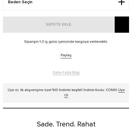
SEPETE EKLE
Siparişin 1-3 iş günü içerisinde kargoya verilecektir.
Paylaş
Daha Fazla Bilgi
Üye ol, ilk alışverişine özel %10 İndirimi keşfet! İndirim Kodu: CON10
Üye
Ol
Sade. Trend. Rahat