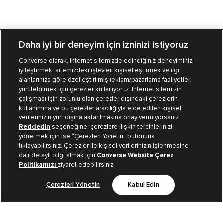
Daha iyi bir deneyim için izninizi istiyoruz
Converse olarak, internet sitemizde edindiğiniz deneyiminizi
iyileştirmek, sitemizdeki işlevleri kişiselleştirmek ve ilgi
Mağazalarımız
Sipariş Takibi
alanlarınıza göre özelleştirilmiş reklam/pazarlama faaliyetleri
yürütebilmek için çerezler kullanıyoruz. İnternet sitemizin
Müşteri İlişkileri
çalışması için zorunlu olan çerezler dışındaki çerezlerin
kullanımına ve bu çerezler aracılığıyla elde edilen kişisel
verilerinizin yurt dışına aktarılmasına onay vermiyorsanız
Koleksiyon
Reddedin
seçeneğine; çerezlere ilişkin tercihlerinizi
yönetmek için ise “Çerezleri Yönetin” butonuna
tıklayabilirsiniz. Çerezler ile kişisel verilerinizin işlenmesine
Kurumsal
dair detaylı bilgi almak için
Converse Website Çerez
Politikamızı
ziyaret edebilirsiniz.
Çerezleri Yönetin
Kabul Edin
Bizi Takip Et