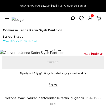
rişe Başla!
Siparişin 1-3 iş günü içerisinde kargoya verilecektir.
Dah
1
Converse Jenna Kadın Siyah Pantolon
₺ 2.799
₺ 1.399
Son 10 Günün En Düşük Fiyatı
1
/
2
%50 İNDİRİM!
Tükendi
Siparişin 1-3 iş günü içerisinde kargoya verilecektir.
Paylaş
Sezona ayak uyduran pantolonlar ile tarzını güçlendir.
Daha Fazla
Bilgi