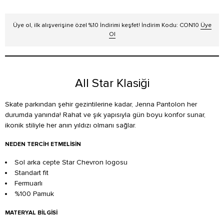
Üye ol, ilk alışverişine özel %10 İndirimi keşfet! İndirim Kodu: CON10
Üye
Ol
All Star Klasiği
Skate parkından şehir gezintilerine kadar, Jenna Pantolon her
durumda yanında! Rahat ve şık yapısıyla gün boyu konfor sunar,
ikonik stiliyle her anın yıldızı olmanı sağlar.
NEDEN TERCIH ETMELISIN
Sol arka cepte Star Chevron logosu
Standart fit
Fermuarlı
%100 Pamuk
MATERYAL BILGISI