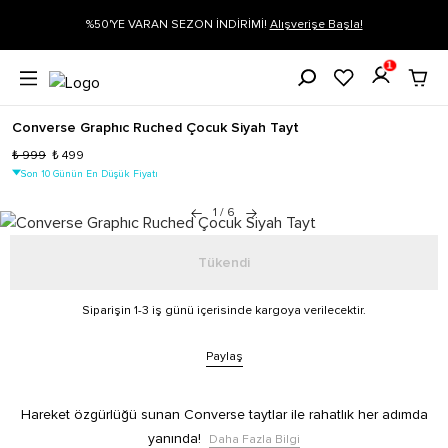
Alışverişe Başla!
Siparişin 1-3 iş günü içerisinde kargoya verilecekti
1
Converse Graphıc Ruched Çocuk Siyah Tayt
₺ 999
₺ 499
Son 10 Günün En Düşük Fiyatı
1
/
6
Tükendi
Siparişin 1-3 iş günü içerisinde kargoya verilecektir.
Paylaş
Hareket özgürlüğü sunan Converse taytlar ile rahatlık her adımda
yanında!
Daha Fazla Bilgi