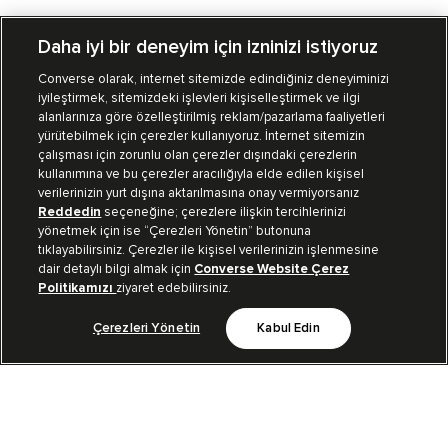
Daha iyi bir deneyim için izninizi istiyoruz
Converse olarak, internet sitemizde edindiğiniz deneyiminizi
iyileştirmek, sitemizdeki işlevleri kişiselleştirmek ve ilgi
Mağazalarımız
Sipariş Takibi
alanlarınıza göre özelleştirilmiş reklam/pazarlama faaliyetleri
yürütebilmek için çerezler kullanıyoruz. İnternet sitemizin
Müşteri İlişkileri
çalışması için zorunlu olan çerezler dışındaki çerezlerin
kullanımına ve bu çerezler aracılığıyla elde edilen kişisel
verilerinizin yurt dışına aktarılmasına onay vermiyorsanız
Koleksiyon
Reddedin
seçeneğine; çerezlere ilişkin tercihlerinizi
yönetmek için ise “Çerezleri Yönetin” butonuna
tıklayabilirsiniz. Çerezler ile kişisel verilerinizin işlenmesine
Kurumsal
dair detaylı bilgi almak için
Converse Website Çerez
Politikamızı
ziyaret edebilirsiniz.
Çerezleri Yönetin
Kabul Edin
Bizi Takip Et